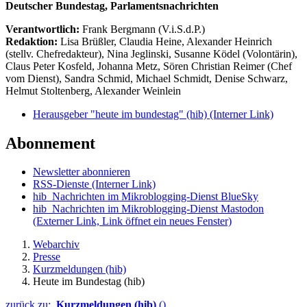
Deutscher Bundestag, Parlamentsnachrichten
Verantwortlich:
Frank Bergmann (V.i.S.d.P.)
Redaktion:
Lisa Brüßler, Claudia Heine, Alexander Heinrich
(stellv. Chefredakteur), Nina Jeglinski,
Susanne Ködel (Volontärin),
Claus Peter Kosfeld, Johanna Metz, Sören Christian Reimer (Chef
vom Dienst), Sandra Schmid, Michael Schmidt, Denise Schwarz,
Helmut Stoltenberg, Alexander Weinlein
Herausgeber "heute im bundestag" (hib)
(Interner Link)
Abonnement
Newsletter abonnieren
RSS-Dienste
(Interner Link)
hib_Nachrichten im Mikroblogging-Dienst BlueSky
hib_Nachrichten im Mikroblogging-Dienst Mastodon
(Externer Link, Link öffnet ein neues Fenster)
Webarchiv
Presse
Kurzmeldungen (hib)
Heute im Bundestag (hib)
zurück zu:
Kurzmeldungen (hib)
()