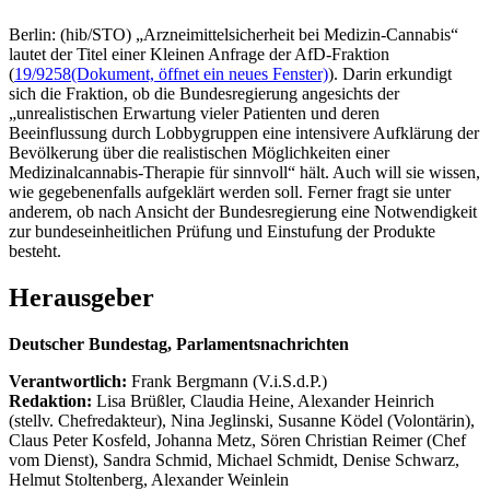
Berlin: (hib/STO) „Arzneimittelsicherheit bei Medizin-Cannabis“
lautet der Titel einer Kleinen Anfrage der AfD-Fraktion
(
19/9258
(Dokument, öffnet ein neues Fenster)
). Darin erkundigt
sich die Fraktion, ob die Bundesregierung angesichts der
„unrealistischen Erwartung vieler Patienten und deren
Beeinflussung durch Lobbygruppen eine intensivere Aufklärung der
Bevölkerung über die realistischen Möglichkeiten einer
Medizinalcannabis-Therapie für sinnvoll“ hält. Auch will sie wissen,
wie gegebenenfalls aufgeklärt werden soll. Ferner fragt sie unter
anderem, ob nach Ansicht der Bundesregierung eine Notwendigkeit
zur bundeseinheitlichen Prüfung und Einstufung der Produkte
besteht.
Herausgeber
Deutscher Bundestag, Parlamentsnachrichten
Verantwortlich:
Frank Bergmann (V.i.S.d.P.)
Redaktion:
Lisa Brüßler, Claudia Heine, Alexander Heinrich
(stellv. Chefredakteur), Nina Jeglinski,
Susanne Ködel (Volontärin),
Claus Peter Kosfeld, Johanna Metz, Sören Christian Reimer (Chef
vom Dienst), Sandra Schmid, Michael Schmidt, Denise Schwarz,
Helmut Stoltenberg, Alexander Weinlein