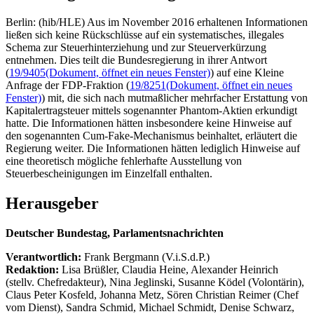
Berlin: (hib/HLE) Aus im November 2016 erhaltenen Informationen
ließen sich keine Rückschlüsse auf ein systematisches, illegales
Schema zur Steuerhinterziehung und zur Steuerverkürzung
entnehmen. Dies teilt die Bundesregierung in ihrer Antwort
(
19/9405
(Dokument, öffnet ein neues Fenster)
) auf eine Kleine
Anfrage der FDP-Fraktion (
19/8251
(Dokument, öffnet ein neues
Fenster)
) mit, die sich nach mutmaßlicher mehrfacher Erstattung von
Kapitalertragsteuer mittels sogenannter Phantom-Aktien erkundigt
hatte. Die Informationen hätten insbesondere keine Hinweise auf
den sogenannten Cum-Fake-Mechanismus beinhaltet, erläutert die
Regierung weiter. Die Informationen hätten lediglich Hinweise auf
eine theoretisch mögliche fehlerhafte Ausstellung von
Steuerbescheinigungen im Einzelfall enthalten.
Herausgeber
Deutscher Bundestag, Parlamentsnachrichten
Verantwortlich:
Frank Bergmann (V.i.S.d.P.)
Redaktion:
Lisa Brüßler, Claudia Heine, Alexander Heinrich
(stellv. Chefredakteur), Nina Jeglinski,
Susanne Ködel (Volontärin),
Claus Peter Kosfeld, Johanna Metz, Sören Christian Reimer (Chef
vom Dienst), Sandra Schmid, Michael Schmidt, Denise Schwarz,