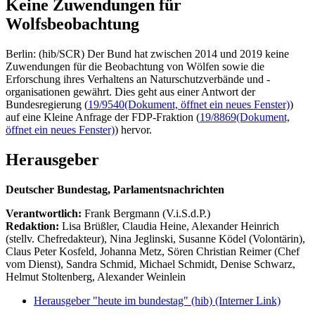
Keine Zuwendungen für
Wolfsbeobachtung
Berlin: (hib/SCR) Der Bund hat zwischen 2014 und 2019 keine
Zuwendungen für die Beobachtung von Wölfen sowie die
Erforschung ihres Verhaltens an Naturschutzverbände und -
organisationen gewährt. Dies geht aus einer Antwort der
Bundesregierung (
19/9540
(Dokument, öffnet ein neues Fenster)
)
auf eine Kleine Anfrage der FDP-Fraktion (
19/8869
(Dokument,
öffnet ein neues Fenster)
) hervor.
Herausgeber
Deutscher Bundestag, Parlamentsnachrichten
Verantwortlich:
Frank Bergmann (V.i.S.d.P.)
Redaktion:
Lisa Brüßler, Claudia Heine, Alexander Heinrich
(stellv. Chefredakteur), Nina Jeglinski,
Susanne Ködel (Volontärin),
Claus Peter Kosfeld, Johanna Metz, Sören Christian Reimer (Chef
vom Dienst), Sandra Schmid, Michael Schmidt, Denise Schwarz,
Helmut Stoltenberg, Alexander Weinlein
Herausgeber "heute im bundestag" (hib)
(Interner Link)