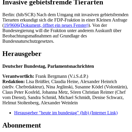
Invasive gebietsfremde Tierarten
Berlin: (hib/SCR) Nach dem Umgang mit invasiven gebietsfremden
Tierarten erkundigt sich die FDP-Fraktion in einer Kleinen Anfrage
(
19/9606
(Dokument, öffnet ein neues Fenster)
). Von der
Bundesregierung will die Fraktion unter anderem Auskunft über
Beobachtungsmaßnahmen auf Grundlage des
Bundesnaturschutzgesetzes.
Herausgeber
Deutscher Bundestag, Parlamentsnachrichten
Verantwortlich:
Frank Bergmann (V.i.S.d.P.)
Redaktion:
Lisa Brüßler, Claudia Heine, Alexander Heinrich
(stellv. Chefredakteur), Nina Jeglinski,
Susanne Ködel (Volontärin),
Claus Peter Kosfeld, Johanna Metz, Sören Christian Reimer (Chef
vom Dienst), Sandra Schmid, Michael Schmidt, Denise Schwarz,
Helmut Stoltenberg, Alexander Weinlein
Herausgeber "heute im bundestag" (hib)
(Interner Link)
Abonnement