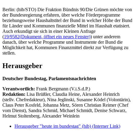
Berlin: (hib/STO) Die Fraktion Bündnis 90/Die Grünen möchte von
der Bundesregierung erfahren, über welche Förderprogramme
beziehungsweise Haushaltstitel der Bund in welcher Höhe der Bund
für Länder und Kommunen finanzielle Mittel im Haushalt etatisiert.
Auch erkundigt sie sich in einer Kleinen Anfrage
(
19/9582
(Dokument, öffnet ein neues Fenster)
) unter anderem
danach, über welche Programme und Instrumente der Bund die
Möglichkeit hat, Kommunen Finanzmittel direkt zur Verfügung zu
stellen.
Herausgeber
Deutscher Bundestag, Parlamentsnachrichten
Verantwortlich:
Frank Bergmann (V.i.S.d.P.)
Redaktion:
Lisa Brüßler, Claudia Heine, Alexander Heinrich
(stellv. Chefredakteur), Nina Jeglinski,
Susanne Ködel (Volontärin),
Claus Peter Kosfeld, Johanna Metz, Sören Christian Reimer (Chef
vom Dienst), Sandra Schmid, Michael Schmidt, Denise Schwarz,
Helmut Stoltenberg, Alexander Weinlein
Herausgeber "heute im bundestag" (hib)
(Interner Link)