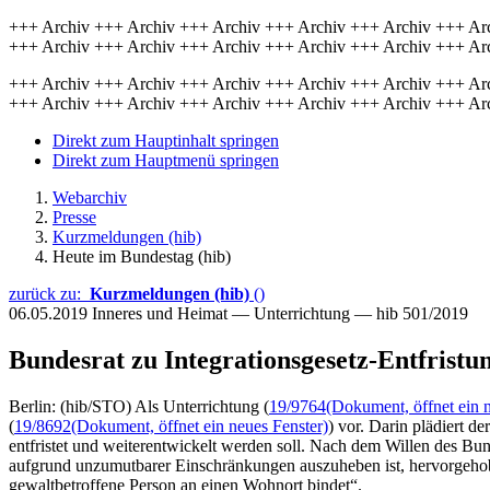
+++ Archiv +++ Archiv +++ Archiv +++ Archiv +++ Archiv +++ Ar
+++ Archiv +++ Archiv +++ Archiv +++ Archiv +++ Archiv +++ Ar
+++ Archiv +++ Archiv +++ Archiv +++ Archiv +++ Archiv +++ Ar
+++ Archiv +++ Archiv +++ Archiv +++ Archiv +++ Archiv +++ Ar
Direkt zum Hauptinhalt springen
Direkt zum Hauptmenü springen
Webarchiv
Presse
Kurzmeldungen (hib)
Heute im Bundestag (hib)
zurück zu:
Kurzmeldungen (hib)
()
06.05.2019
Inneres und Heimat — Unterrichtung — hib 501/2019
Bundesrat zu Integrationsgesetz-Entfristu
Berlin: (hib/STO) Als Unterrichtung (
19/9764
(Dokument, öffnet ein 
(
19/8692
(Dokument, öffnet ein neues Fenster)
) vor. Darin plädiert 
entfristet und weiterentwickelt werden soll. Nach dem Willen des B
aufgrund unzumutbarer Einschränkungen auszuheben ist, hervorgehobe
gewaltbetroffene Person an einen Wohnort bindet“.