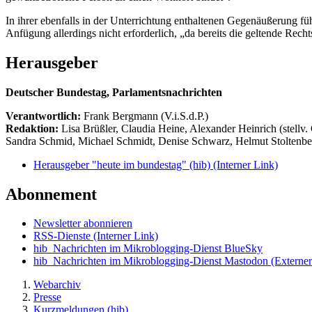
In ihrer ebenfalls in der Unterrichtung enthaltenen Gegenäußerung fü
Anfügung allerdings nicht erforderlich, „da bereits die geltende Rec
Herausgeber
Deutscher Bundestag, Parlamentsnachrichten
Verantwortlich:
Frank Bergmann (V.i.S.d.P.)
Redaktion:
Lisa Brüßler, Claudia Heine, Alexander Heinrich (stellv.
Sandra Schmid, Michael Schmidt, Denise Schwarz, Helmut Stoltenbe
Herausgeber "heute im bundestag" (hib)
(Interner Link)
Abonnement
Newsletter abonnieren
RSS-Dienste
(Interner Link)
hib_Nachrichten im Mikroblogging-Dienst BlueSky
hib_Nachrichten im Mikroblogging-Dienst Mastodon
(Externer
Webarchiv
Presse
Kurzmeldungen (hib)