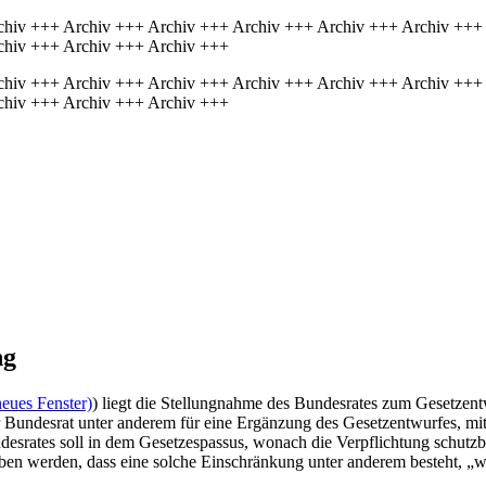
chiv +++ Archiv +++ Archiv +++ Archiv +++ Archiv +++ Archiv +++
chiv +++ Archiv +++ Archiv +++
chiv +++ Archiv +++ Archiv +++ Archiv +++ Archiv +++ Archiv +++
chiv +++ Archiv +++ Archiv +++
ng
neues Fenster)
) liegt die Stellungnahme des Bundesrates zum Gesetzent
der Bundesrat unter anderem für eine Ergänzung des Gesetzentwurfes, mi
undesrates soll in dem Gesetzespassus, wonach die Verpflichtung schut
n werden, dass eine solche Einschränkung unter anderem besteht, „we