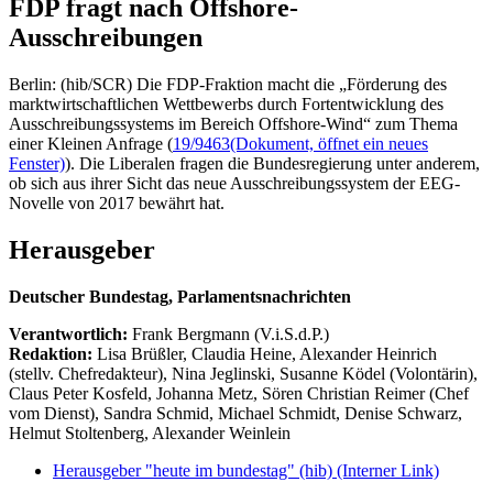
FDP fragt nach Offshore-
Ausschreibungen
Berlin: (hib/SCR) Die FDP-Fraktion macht die „Förderung des
marktwirtschaftlichen Wettbewerbs durch Fortentwicklung des
Ausschreibungssystems im Bereich Offshore-Wind“ zum Thema
einer Kleinen Anfrage (
19/9463
(Dokument, öffnet ein neues
Fenster)
). Die Liberalen fragen die Bundesregierung unter anderem,
ob sich aus ihrer Sicht das neue Ausschreibungssystem der EEG-
Novelle von 2017 bewährt hat.
Herausgeber
Deutscher Bundestag, Parlamentsnachrichten
Verantwortlich:
Frank Bergmann (V.i.S.d.P.)
Redaktion:
Lisa Brüßler, Claudia Heine, Alexander Heinrich
(stellv. Chefredakteur), Nina Jeglinski,
Susanne Ködel (Volontärin),
Claus Peter Kosfeld, Johanna Metz, Sören Christian Reimer (Chef
vom Dienst), Sandra Schmid, Michael Schmidt, Denise Schwarz,
Helmut Stoltenberg, Alexander Weinlein
Herausgeber "heute im bundestag" (hib)
(Interner Link)