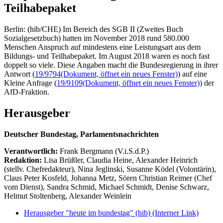
Teilhabepaket
Berlin: (hib/CHE) Im Bereich des SGB II (Zweites Buch
Sozialgesetzbuch) hatten im November 2018 rund 580.000
Menschen Anspruch auf mindestens eine Leistungsart aus dem
Bildungs- und Teilhabepaket. Im August 2018 waren es noch fast
doppelt so viele. Diese Angaben macht die Bundesregierung in ihrer
Antwort (
19/9794
(Dokument, öffnet ein neues Fenster)
) auf eine
Kleine Anfrage (
19/9109
(Dokument, öffnet ein neues Fenster)
) der
AfD-Fraktion.
Herausgeber
Deutscher Bundestag, Parlamentsnachrichten
Verantwortlich:
Frank Bergmann (V.i.S.d.P.)
Redaktion:
Lisa Brüßler, Claudia Heine, Alexander Heinrich
(stellv. Chefredakteur), Nina Jeglinski,
Susanne Ködel (Volontärin),
Claus Peter Kosfeld, Johanna Metz, Sören Christian Reimer (Chef
vom Dienst), Sandra Schmid, Michael Schmidt, Denise Schwarz,
Helmut Stoltenberg, Alexander Weinlein
Herausgeber "heute im bundestag" (hib)
(Interner Link)