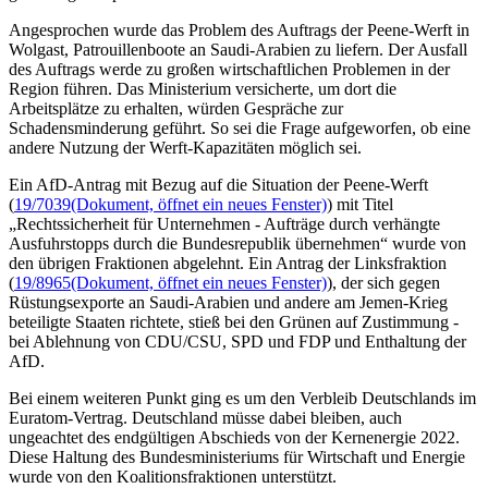
Angesprochen wurde das Problem des Auftrags der Peene-Werft in
Wolgast, Patrouillenboote an Saudi-Arabien zu liefern. Der Ausfall
des Auftrags werde zu großen wirtschaftlichen Problemen in der
Region führen. Das Ministerium versicherte, um dort die
Arbeitsplätze zu erhalten, würden Gespräche zur
Schadensminderung geführt. So sei die Frage aufgeworfen, ob eine
andere Nutzung der Werft-Kapazitäten möglich sei.
Ein AfD-Antrag mit Bezug auf die Situation der Peene-Werft
(
19/7039
(Dokument, öffnet ein neues Fenster)
) mit Titel
„Rechtssicherheit für Unternehmen - Aufträge durch verhängte
Ausfuhrstopps durch die Bundesrepublik übernehmen“ wurde von
den übrigen Fraktionen abgelehnt. Ein Antrag der Linksfraktion
(
19/8965
(Dokument, öffnet ein neues Fenster)
), der sich gegen
Rüstungsexporte an Saudi-Arabien und andere am Jemen-Krieg
beteiligte Staaten richtete, stieß bei den Grünen auf Zustimmung -
bei Ablehnung von CDU/CSU, SPD und FDP und Enthaltung der
AfD.
Bei einem weiteren Punkt ging es um den Verbleib Deutschlands im
Euratom-Vertrag. Deutschland müsse dabei bleiben, auch
ungeachtet des endgültigen Abschieds von der Kernenergie 2022.
Diese Haltung des Bundesministeriums für Wirtschaft und Energie
wurde von den Koalitionsfraktionen unterstützt.