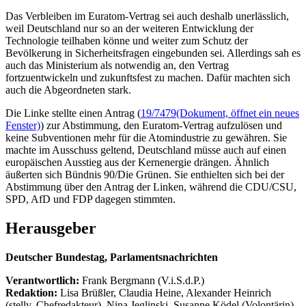
Das Verbleiben im Euratom-Vertrag sei auch deshalb unerlässlich,
weil Deutschland nur so an der weiteren Entwicklung der
Technologie teilhaben könne und weiter zum Schutz der
Bevölkerung in Sicherheitsfragen eingebunden sei. Allerdings sah es
auch das Ministerium als notwendig an, den Vertrag
fortzuentwickeln und zukunftsfest zu machen. Dafür machten sich
auch die Abgeordneten stark.
Die Linke stellte einen Antrag (
19/7479
(Dokument, öffnet ein neues
Fenster)
) zur Abstimmung, den Euratom-Vertrag aufzulösen und
keine Subventionen mehr für die Atomindustrie zu gewähren. Sie
machte im Ausschuss geltend, Deutschland müsse auch auf einen
europäischen Ausstieg aus der Kernenergie drängen. Ähnlich
äußerten sich Bündnis 90/Die Grünen. Sie enthielten sich bei der
Abstimmung über den Antrag der Linken, während die CDU/CSU,
SPD, AfD und FDP dagegen stimmten.
Herausgeber
Deutscher Bundestag, Parlamentsnachrichten
Verantwortlich:
Frank Bergmann (V.i.S.d.P.)
Redaktion:
Lisa Brüßler, Claudia Heine, Alexander Heinrich
(stellv. Chefredakteur), Nina Jeglinski,
Susanne Ködel (Volontärin),