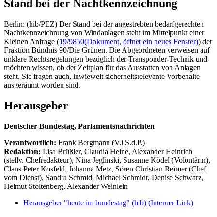
Stand bei der Nachtkennzeichnung
Berlin: (hib/PEZ) Der Stand bei der angestrebten bedarfgerechten
Nachtkennzeichnung von Windanlagen steht im Mittelpunkt einer
Kleinen Anfrage (
19/9850
(Dokument, öffnet ein neues Fenster)
) der
Fraktion Bündnis 90/Die Grünen. Die Abgeordneten verweisen auf
unklare Rechtsregelungen bezüglich der Transponder-Technik und
möchten wissen, ob der Zeitplan für das Ausstatten von Anlagen
steht. Sie fragen auch, inwieweit sicherheitsrelevante Vorbehalte
ausgeräumt worden sind.
Herausgeber
Deutscher Bundestag, Parlamentsnachrichten
Verantwortlich:
Frank Bergmann (V.i.S.d.P.)
Redaktion:
Lisa Brüßler, Claudia Heine, Alexander Heinrich
(stellv. Chefredakteur), Nina Jeglinski,
Susanne Ködel (Volontärin),
Claus Peter Kosfeld, Johanna Metz, Sören Christian Reimer (Chef
vom Dienst), Sandra Schmid, Michael Schmidt, Denise Schwarz,
Helmut Stoltenberg, Alexander Weinlein
Herausgeber "heute im bundestag" (hib)
(Interner Link)