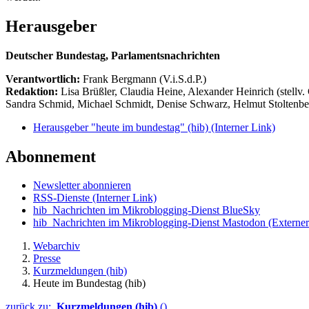
Herausgeber
Deutscher Bundestag, Parlamentsnachrichten
Verantwortlich:
Frank Bergmann (V.i.S.d.P.)
Redaktion:
Lisa Brüßler, Claudia Heine, Alexander Heinrich (stellv.
Sandra Schmid, Michael Schmidt, Denise Schwarz, Helmut Stoltenbe
Herausgeber "heute im bundestag" (hib)
(Interner Link)
Abonnement
Newsletter abonnieren
RSS-Dienste
(Interner Link)
hib_Nachrichten im Mikroblogging-Dienst BlueSky
hib_Nachrichten im Mikroblogging-Dienst Mastodon
(Externer
Webarchiv
Presse
Kurzmeldungen (hib)
Heute im Bundestag (hib)
zurück zu:
Kurzmeldungen (hib)
()