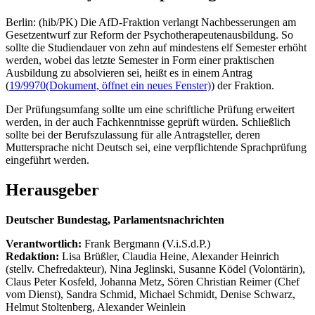
Berlin: (hib/PK) Die AfD-Fraktion verlangt Nachbesserungen am
Gesetzentwurf zur Reform der Psychotherapeutenausbildung. So
sollte die Studiendauer von zehn auf mindestens elf Semester erhöht
werden, wobei das letzte Semester in Form einer praktischen
Ausbildung zu absolvieren sei, heißt es in einem Antrag
(
19/9970
(Dokument, öffnet ein neues Fenster)
) der Fraktion.
Der Prüfungsumfang sollte um eine schriftliche Prüfung erweitert
werden, in der auch Fachkenntnisse geprüft würden. Schließlich
sollte bei der Berufszulassung für alle Antragsteller, deren
Muttersprache nicht Deutsch sei, eine verpflichtende Sprachprüfung
eingeführt werden.
Herausgeber
Deutscher Bundestag, Parlamentsnachrichten
Verantwortlich:
Frank Bergmann (V.i.S.d.P.)
Redaktion:
Lisa Brüßler, Claudia Heine, Alexander Heinrich
(stellv. Chefredakteur), Nina Jeglinski,
Susanne Ködel (Volontärin),
Claus Peter Kosfeld, Johanna Metz, Sören Christian Reimer (Chef
vom Dienst), Sandra Schmid, Michael Schmidt, Denise Schwarz,
Helmut Stoltenberg, Alexander Weinlein