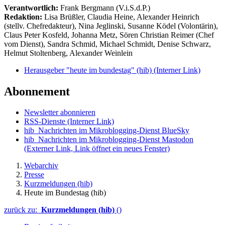
Verantwortlich:
Frank Bergmann (V.i.S.d.P.)
Redaktion:
Lisa Brüßler, Claudia Heine, Alexander Heinrich
(stellv. Chefredakteur), Nina Jeglinski,
Susanne Ködel (Volontärin),
Claus Peter Kosfeld, Johanna Metz, Sören Christian Reimer (Chef
vom Dienst), Sandra Schmid, Michael Schmidt, Denise Schwarz,
Helmut Stoltenberg, Alexander Weinlein
Herausgeber "heute im bundestag" (hib)
(Interner Link)
Abonnement
Newsletter abonnieren
RSS-Dienste
(Interner Link)
hib_Nachrichten im Mikroblogging-Dienst BlueSky
hib_Nachrichten im Mikroblogging-Dienst Mastodon
(Externer Link, Link öffnet ein neues Fenster)
Webarchiv
Presse
Kurzmeldungen (hib)
Heute im Bundestag (hib)
zurück zu:
Kurzmeldungen (hib)
()