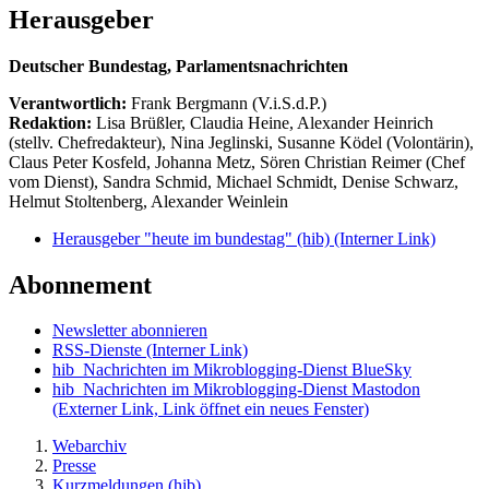
Herausgeber
Deutscher Bundestag, Parlamentsnachrichten
Verantwortlich:
Frank Bergmann (V.i.S.d.P.)
Redaktion:
Lisa Brüßler, Claudia Heine, Alexander Heinrich
(stellv. Chefredakteur), Nina Jeglinski,
Susanne Ködel (Volontärin),
Claus Peter Kosfeld, Johanna Metz, Sören Christian Reimer (Chef
vom Dienst), Sandra Schmid, Michael Schmidt, Denise Schwarz,
Helmut Stoltenberg, Alexander Weinlein
Herausgeber "heute im bundestag" (hib)
(Interner Link)
Abonnement
Newsletter abonnieren
RSS-Dienste
(Interner Link)
hib_Nachrichten im Mikroblogging-Dienst BlueSky
hib_Nachrichten im Mikroblogging-Dienst Mastodon
(Externer Link, Link öffnet ein neues Fenster)
Webarchiv
Presse
Kurzmeldungen (hib)