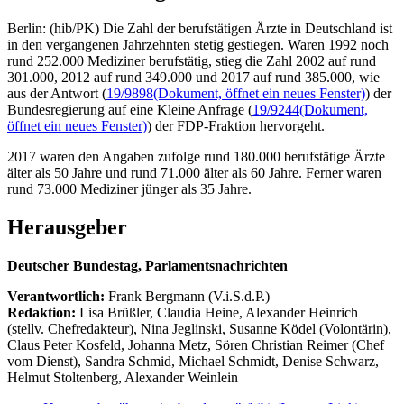
Berlin: (hib/PK) Die Zahl der berufstätigen Ärzte in Deutschland ist
in den vergangenen Jahrzehnten stetig gestiegen. Waren 1992 noch
rund 252.000 Mediziner berufstätig, stieg die Zahl 2002 auf rund
301.000, 2012 auf rund 349.000 und 2017 auf rund 385.000, wie
aus der Antwort (
19/9898
(Dokument, öffnet ein neues Fenster)
) der
Bundesregierung auf eine Kleine Anfrage (
19/9244
(Dokument,
öffnet ein neues Fenster)
) der FDP-Fraktion hervorgeht.
2017 waren den Angaben zufolge rund 180.000 berufstätige Ärzte
älter als 50 Jahre und rund 71.000 älter als 60 Jahre. Ferner waren
rund 73.000 Mediziner jünger als 35 Jahre.
Herausgeber
Deutscher Bundestag, Parlamentsnachrichten
Verantwortlich:
Frank Bergmann (V.i.S.d.P.)
Redaktion:
Lisa Brüßler, Claudia Heine, Alexander Heinrich
(stellv. Chefredakteur), Nina Jeglinski,
Susanne Ködel (Volontärin),
Claus Peter Kosfeld, Johanna Metz, Sören Christian Reimer (Chef
vom Dienst), Sandra Schmid, Michael Schmidt, Denise Schwarz,
Helmut Stoltenberg, Alexander Weinlein