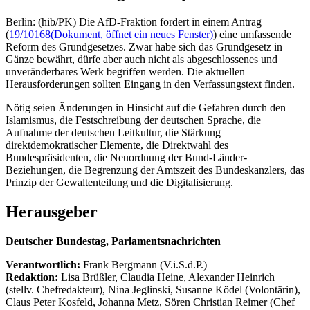
Berlin: (hib/PK) Die AfD-Fraktion fordert in einem Antrag
(
19/10168
(Dokument, öffnet ein neues Fenster)
) eine umfassende
Reform des Grundgesetzes. Zwar habe sich das Grundgesetz in
Gänze bewährt, dürfe aber auch nicht als abgeschlossenes und
unveränderbares Werk begriffen werden. Die aktuellen
Herausforderungen sollten Eingang in den Verfassungstext finden.
Nötig seien Änderungen in Hinsicht auf die Gefahren durch den
Islamismus, die Festschreibung der deutschen Sprache, die
Aufnahme der deutschen Leitkultur, die Stärkung
direktdemokratischer Elemente, die Direktwahl des
Bundespräsidenten, die Neuordnung der Bund-Länder-
Beziehungen, die Begrenzung der Amtszeit des Bundeskanzlers, das
Prinzip der Gewaltenteilung und die Digitalisierung.
Herausgeber
Deutscher Bundestag, Parlamentsnachrichten
Verantwortlich:
Frank Bergmann (V.i.S.d.P.)
Redaktion:
Lisa Brüßler, Claudia Heine, Alexander Heinrich
(stellv. Chefredakteur), Nina Jeglinski,
Susanne Ködel (Volontärin),
Claus Peter Kosfeld, Johanna Metz, Sören Christian Reimer (Chef