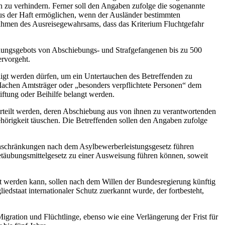
n zu verhindern. Ferner soll den Angaben zufolge die sogenannte
aus der Haft ermöglichen, wenn der Ausländer bestimmten
 Rahmen des Ausreisegewahrsams, dass das Kriterium Fluchtgefahr
nnungsgebots von Abschiebungs- und Strafgefangenen bis zu 500
ervorgeht.
digt werden dürfen, um ein Untertauchen des Betreffenden zu
Machen Amtsträger oder „besonders verpflichtete Personen“ dem
ftung oder Beihilfe belangt werden.
n erteilt werden, deren Abschiebung aus von ihnen zu verantwortenden
ehörigkeit täuschen. Die Betreffenden sollen den Angaben zufolge
inschränkungen nach dem Asylbewerberleistungsgesetz führen
etäubungsmittelgesetz zu einer Ausweisung führen können, soweit
hrt werden kann, sollen nach dem Willen der Bundesregierung künftig
edstaat internationaler Schutz zuerkannt wurde, der fortbesteht,
gration und Flüchtlinge, ebenso wie eine Verlängerung der Frist für