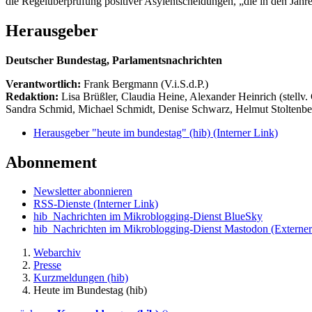
die Regelüberprüfung positiver Asylentscheidungen, „die in den Jahr
Herausgeber
Deutscher Bundestag, Parlamentsnachrichten
Verantwortlich:
Frank Bergmann (V.i.S.d.P.)
Redaktion:
Lisa Brüßler, Claudia Heine, Alexander Heinrich (stellv.
Sandra Schmid, Michael Schmidt, Denise Schwarz, Helmut Stoltenbe
Herausgeber "heute im bundestag" (hib)
(Interner Link)
Abonnement
Newsletter abonnieren
RSS-Dienste
(Interner Link)
hib_Nachrichten im Mikroblogging-Dienst BlueSky
hib_Nachrichten im Mikroblogging-Dienst Mastodon
(Externer
Webarchiv
Presse
Kurzmeldungen (hib)
Heute im Bundestag (hib)