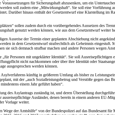
ie Voraussetzungen für Sicherungshaft abzusenken, um ein Untertauche
 werden soll zudem eine „Mitwirkungshaft“. Sie soll eine Vorführung 
istet. Darüber hinaus enthält der Gesetzentwurf eine Klarstellung im
ftplätzen“ sollen zudem durch ein vorübergehendes Aussetzen des Tre
iebungshaft genutzt werden können, wie aus dem Gesetzentwurf weiter h
illigen Ausreise der Termin einer geplanten Abschiebung nicht angekün
erden in dem Gesetzentwurf strafrechtlich als Geheimnis eingestuft. 
en sie sich demnach strafbar machen und andere Personen wegen Ansti
 „für Personen mit ungeklärter Identität“. Sie soll Ausreisepflichtige
ffungpflicht nicht nachkommen oder über ihre Identität oder Staatsang
flage ausgesprochen werden können.
 Asylverfahrens künftig in größerem Umfang als bisher zu Leistungse
geplant, mit der „auch Sozialleistungsbetrug und Verstöße gegen das B
on mindestens einem Jahr geführt haben“.
üfung des Asylantrags zuständig ist, und deren Überstellung durchgefü
ausreisepflichtige Ausländer, denen bereits in einem anderen EU-Mitgli
er Vorlage weiter.
im Wege der Amtshilfe“ von der Bundespolizei auf das Bundesamt für Mi