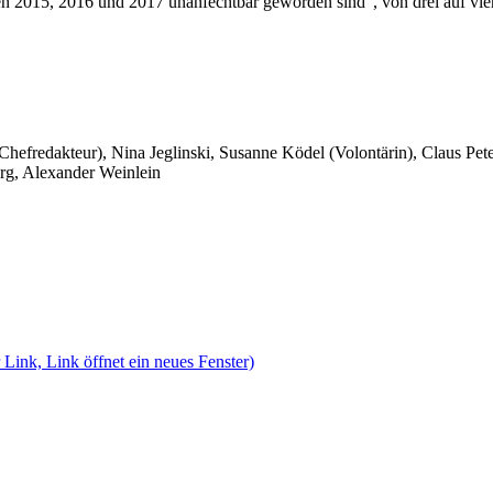
en 2015, 2016 und 2017 unanfechtbar geworden sind“, von drei auf vier 
 Chefredakteur), Nina Jeglinski,
Susanne Ködel (Volontärin),
Claus Pet
rg, Alexander Weinlein
 Link, Link öffnet ein neues Fenster)