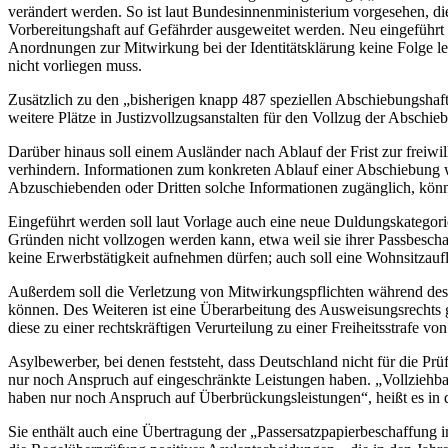
verändert werden. So ist laut Bundesinnenministerium vorgesehen, d
Vorbereitungshaft auf Gefährder ausgeweitet werden. Neu eingeführt
Anordnungen zur Mitwirkung bei der Identitätsklärung keine Folge le
nicht vorliegen muss.
Zusätzlich zu den „bisherigen knapp 487 speziellen Abschiebungsha
weitere Plätze in Justizvollzugsanstalten für den Vollzug der Absch
Darüber hinaus soll einem Ausländer nach Ablauf der Frist zur freiw
verhindern. Informationen zum konkreten Ablauf einer Abschiebung w
Abzuschiebenden oder Dritten solche Informationen zugänglich, könn
Eingeführt werden soll laut Vorlage auch eine neue Duldungskategorie
Gründen nicht vollzogen werden kann, etwa weil sie ihrer Passbescha
keine Erwerbstätigkeit aufnehmen dürfen; auch soll eine Wohnsitzau
Außerdem soll die Verletzung von Mitwirkungspflichten während des
können. Des Weiteren ist eine Überarbeitung des Ausweisungsrechts 
diese zu einer rechtskräftigen Verurteilung zu einer Freiheitsstrafe v
Asylbewerber, bei denen feststeht, dass Deutschland nicht für die Pr
nur noch Anspruch auf eingeschränkte Leistungen haben. „Vollziehbar 
haben nur noch Anspruch auf Überbrückungsleistungen“, heißt es in d
Sie enthält auch eine Übertragung der „Passersatzpapierbeschaffung 