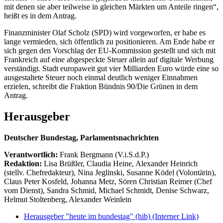
mit denen sie aber teilweise in gleichen Märkten um Anteile ringen“,
heißt es in dem Antrag.
Finanzminister Olaf Scholz (SPD) wird vorgeworfen, er habe es
lange vermieden, sich öffentlich zu positionieren. Am Ende habe er
sich gegen den Vorschlag der EU-Kommission gestellt und sich mit
Frankreich auf eine abgespeckte Steuer allein auf digitale Werbung
verständigt. Stadt europaweit gut vier Milliarden Euro würde eine so
ausgestaltete Steuer noch einmal deutlich weniger Einnahmen
erzielen, schreibt die Fraktion Bündnis 90/Die Grünen in dem
Antrag.
Herausgeber
Deutscher Bundestag, Parlamentsnachrichten
Verantwortlich:
Frank Bergmann (V.i.S.d.P.)
Redaktion:
Lisa Brüßler, Claudia Heine, Alexander Heinrich
(stellv. Chefredakteur), Nina Jeglinski,
Susanne Ködel (Volontärin),
Claus Peter Kosfeld, Johanna Metz, Sören Christian Reimer (Chef
vom Dienst), Sandra Schmid, Michael Schmidt, Denise Schwarz,
Helmut Stoltenberg, Alexander Weinlein
Herausgeber "heute im bundestag" (hib)
(Interner Link)