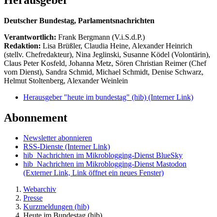
Deutscher Bundestag, Parlamentsnachrichten
Verantwortlich:
Frank Bergmann (V.i.S.d.P.)
Redaktion:
Lisa Brüßler, Claudia Heine, Alexander Heinrich
(stellv. Chefredakteur), Nina Jeglinski,
Susanne Ködel (Volontärin),
Claus Peter Kosfeld, Johanna Metz, Sören Christian Reimer (Chef
vom Dienst), Sandra Schmid, Michael Schmidt, Denise Schwarz,
Helmut Stoltenberg, Alexander Weinlein
Herausgeber "heute im bundestag" (hib)
(Interner Link)
Abonnement
Newsletter abonnieren
RSS-Dienste
(Interner Link)
hib_Nachrichten im Mikroblogging-Dienst BlueSky
hib_Nachrichten im Mikroblogging-Dienst Mastodon
(Externer Link, Link öffnet ein neues Fenster)
Webarchiv
Presse
Kurzmeldungen (hib)
Heute im Bundestag (hib)