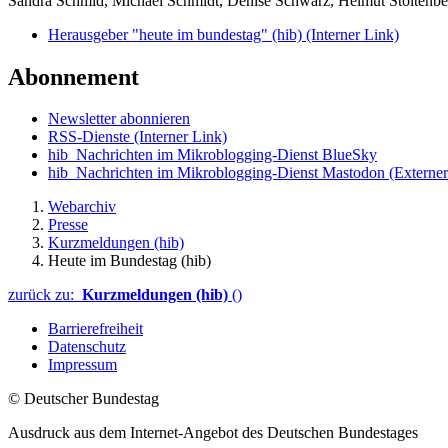
Sandra Schmid, Michael Schmidt, Denise Schwarz, Helmut Stoltenbe
Herausgeber "heute im bundestag" (hib)
(Interner Link)
Abonnement
Newsletter abonnieren
RSS-Dienste
(Interner Link)
hib_Nachrichten im Mikroblogging-Dienst BlueSky
hib_Nachrichten im Mikroblogging-Dienst Mastodon
(Externer
Webarchiv
Presse
Kurzmeldungen (hib)
Heute im Bundestag (hib)
zurück zu:
Kurzmeldungen (hib)
()
Barrierefreiheit
Datenschutz
Impressum
© Deutscher Bundestag
Ausdruck aus dem Internet-Angebot des Deutschen Bundestages