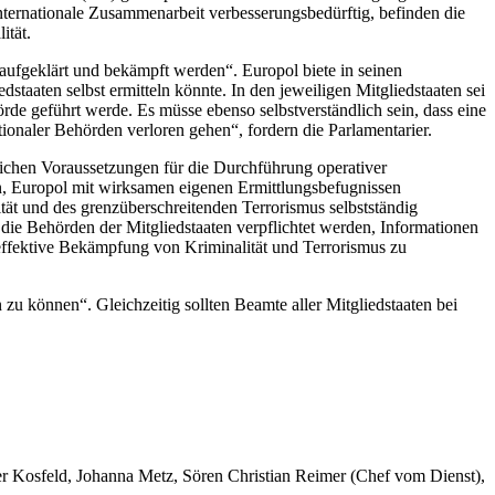
nternationale Zusammenarbeit verbesserungsbedürftig, befinden die
ität.
aufgeklärt und bekämpft werden“. Europol biete in seinen
staaten selbst ermitteln könnte. In den jeweiligen Mitgliedstaaten sei
de geführt werde. Es müsse ebenso selbstverständlich sein, dass eine
onaler Behörden verloren gehen“, fordern die Parlamentarier.
htlichen Voraussetzungen für die Durchführung operativer
n, Europol mit wirksamen eigenen Ermittlungsbefugnissen
ität und des grenzüberschreitenden Terrorismus selbstständig
ie Behörden der Mitgliedstaaten verpflichtet werden, Informationen
 effektive Bekämpfung von Kriminalität und Terrorismus zu
zu können“. Gleichzeitig sollten Beamte aller Mitgliedstaaten bei
er Kosfeld, Johanna Metz, Sören Christian Reimer (Chef vom Dienst),