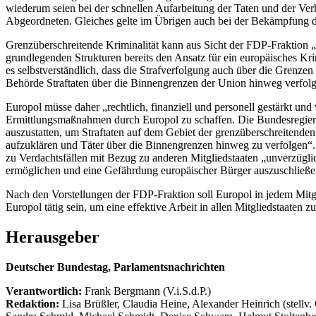
wiederum seien bei der schnellen Aufarbeitung der Taten und der Ver
Abgeordneten. Gleiches gelte im Übrigen auch bei der Bekämpfung de
Grenzüberschreitende Kriminalität kann aus Sicht der FDP-Fraktion 
grundlegenden Strukturen bereits den Ansatz für ein europäisches Krim
es selbstverständlich, dass die Strafverfolgung auch über die Grenz
Behörde Straftaten über die Binnengrenzen der Union hinweg verfolgt
Europol müsse daher „rechtlich, finanziell und personell gestärkt und
Ermittlungsmaßnahmen durch Europol zu schaffen. Die Bundesregierun
auszustatten, um Straftaten auf dem Gebiet der grenzüberschreitenden
aufzuklären und Täter über die Binnengrenzen hinweg zu verfolgen“.
zu Verdachtsfällen mit Bezug zu anderen Mitgliedstaaten „unverzügli
ermöglichen und eine Gefährdung europäischer Bürger auszuschließe
Nach den Vorstellungen der FDP-Fraktion soll Europol in jedem Mitgli
Europol tätig sein, um eine effektive Arbeit in allen Mitgliedstaaten z
Herausgeber
Deutscher Bundestag, Parlamentsnachrichten
Verantwortlich:
Frank Bergmann (V.i.S.d.P.)
Redaktion:
Lisa Brüßler, Claudia Heine, Alexander Heinrich (stellv.