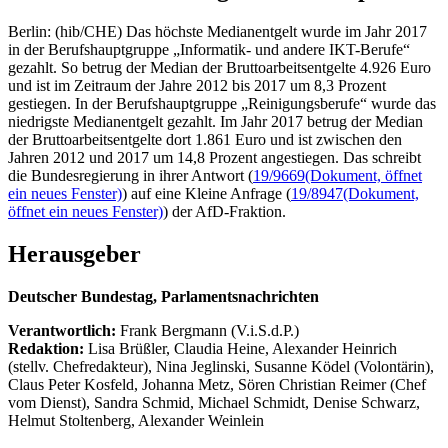
Berlin: (hib/CHE) Das höchste Medianentgelt wurde im Jahr 2017
in der Berufshauptgruppe „Informatik- und andere IKT-Berufe“
gezahlt. So betrug der Median der Bruttoarbeitsentgelte 4.926 Euro
und ist im Zeitraum der Jahre 2012 bis 2017 um 8,3 Prozent
gestiegen. In der Berufshauptgruppe „Reinigungsberufe“ wurde das
niedrigste Medianentgelt gezahlt. Im Jahr 2017 betrug der Median
der Bruttoarbeitsentgelte dort 1.861 Euro und ist zwischen den
Jahren 2012 und 2017 um 14,8 Prozent angestiegen. Das schreibt
die Bundesregierung in ihrer Antwort (
19/9669
(Dokument, öffnet
ein neues Fenster)
) auf eine Kleine Anfrage (
19/8947
(Dokument,
öffnet ein neues Fenster)
) der AfD-Fraktion.
Herausgeber
Deutscher Bundestag, Parlamentsnachrichten
Verantwortlich:
Frank Bergmann (V.i.S.d.P.)
Redaktion:
Lisa Brüßler, Claudia Heine, Alexander Heinrich
(stellv. Chefredakteur), Nina Jeglinski,
Susanne Ködel (Volontärin),
Claus Peter Kosfeld, Johanna Metz, Sören Christian Reimer (Chef
vom Dienst), Sandra Schmid, Michael Schmidt, Denise Schwarz,
Helmut Stoltenberg, Alexander Weinlein