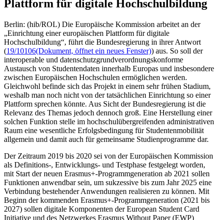
Plattform für digitale Hochschulbildung
Berlin: (hib/ROL) Die Europäische Kommission arbeitet an der
„Einrichtung einer europäischen Plattform für digitale
Hochschulbildung“, führt die Bundesregierung in ihrer Antwort
(
19/10106
(Dokument, öffnet ein neues Fenster)
) aus. So soll der
interoperable und datenschutzgrundverordnungskonforme
Austausch von Studentendaten innerhalb Europas und insbesondere
zwischen Europäischen Hochschulen ermöglichen werden.
Gleichwohl befinde sich das Projekt in einem sehr frühen Stadium,
weshalb man noch nicht von der tatsächlichen Einrichtung so einer
Plattform sprechen könnte. Aus Sicht der Bundesregierung ist die
Relevanz des Themas jedoch dennoch groß. Eine Herstellung einer
solchen Funktion stelle im hochschulübergreifenden administrativen
Raum eine wesentliche Erfolgsbedingung für Studentenmobilität
allgemein und damit auch für gemeinsame Studienprogramme dar.
Der Zeitraum 2019 bis 2020 sei von der Europäischen Kommission
als Definitions-, Entwicklungs- und Testphase festgelegt worden,
mit Start der neuen Erasmus+-Programmgeneration ab 2021 sollen
Funktionen anwendbar sein, um sukzessive bis zum Jahr 2025 eine
Verbindung bestehender Anwendungen realisieren zu können. Mit
Beginn der kommenden Erasmus+-Programmgeneration (2021 bis
2027) sollen digitale Komponenten der European Student Card
Initiative und des Netzwerkes Erasmus Without Paper (EWP)