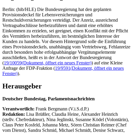
Berlin: (hib/HLE) Die Bundesregierung hat den geplanten
Provisionsdeckel für Lebensversicherungen und
Restschuldversicherungen verteidigt. Der Anreiz, ausreichend
Vertragsabschlüsse herbeizuführen und damit eine erhöhtes
Einkommen zu erzielen, sei geeignet, einen Konflikt mit der Pflicht
des Vermittlers herbeizuführen, im bestmöglichen Interesse der
Kunden zu handeln. Vor diesem Hintergrund solle die Einführung
eines Provisionsdeckels, unabhängig vom Vertriebsweg, Fehlanreize
durch besonders hohe erfolgsabhängige Vergütungselemente
ausschließen, heißt es in der Antwort der Bundesregierung
(
19/10059
(Dokument, öffnet ein neues Fenster)
) auf eine Kleine
Anfrage der FDP-Fraktion (
19/9591
(Dokument, öffnet ein neues
Fenster)
).
Herausgeber
Deutscher Bundestag, Parlamentsnachrichten
Verantwortlich:
Frank Bergmann (V.i.S.d.P.)
Redaktion:
Lisa Brüßler, Claudia Heine, Alexander Heinrich
(stellv. Chefredakteur), Nina Jeglinski,
Susanne Ködel (Volontärin),
Claus Peter Kosfeld, Johanna Metz, Sören Christian Reimer (Chef
vom Dienst), Sandra Schmid, Michael Schmidt, Denise Schwarz,