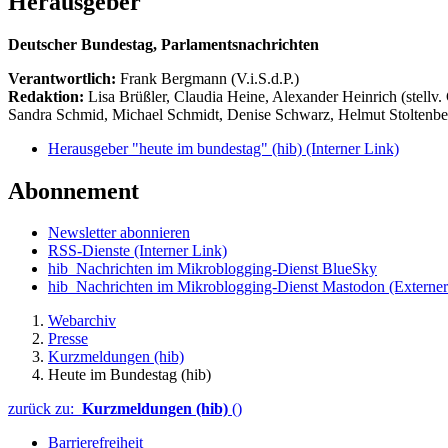
Herausgeber
Deutscher Bundestag, Parlamentsnachrichten
Verantwortlich:
Frank Bergmann (V.i.S.d.P.)
Redaktion:
Lisa Brüßler, Claudia Heine, Alexander Heinrich (stellv.
Sandra Schmid, Michael Schmidt, Denise Schwarz, Helmut Stoltenbe
Herausgeber "heute im bundestag" (hib)
(Interner Link)
Abonnement
Newsletter abonnieren
RSS-Dienste
(Interner Link)
hib_Nachrichten im Mikroblogging-Dienst BlueSky
hib_Nachrichten im Mikroblogging-Dienst Mastodon
(Externer
Webarchiv
Presse
Kurzmeldungen (hib)
Heute im Bundestag (hib)
zurück zu:
Kurzmeldungen (hib)
()
Barrierefreiheit