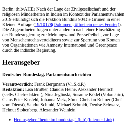
Berlin: (hib/AHE) Nach der Lage der Zivilgesellschaft und der
religiösen Minderheiten in Indien im Kontext der Parlamentswahlen
2019 erkundigt sich die Fraktion Bündnis 90/Die Grünen in einer
Kleinen Anfrage (
19/10178
(Dokument, öffnet ein neues Fenster)
).
Die Abgeordneten fragen unter anderem nach einer Einschätzung
der Bundesregierung zur Meinungs- und Pressefreiheit, zur Lage
von Menschenrechtsverteidigern sowie zur Sperrung von Konten
von Organisationen wie Amnesty International und Greenpeace
durch die indische Regierung.
Herausgeber
Deutscher Bundestag, Parlamentsnachrichten
Verantwortlich:
Frank Bergmann (V.i.S.d.P.)
Redaktion:
Lisa Brüßler, Claudia Heine, Alexander Heinrich
(stellv. Chefredakteur), Nina Jeglinski,
Susanne Ködel (Volontärin),
Claus Peter Kosfeld, Johanna Metz, Sören Christian Reimer (Chef
vom Dienst), Sandra Schmid, Michael Schmidt, Denise Schwarz,
Helmut Stoltenberg, Alexander Weinlein
Herausgeber "heute im bundestag" (hib)
(Interner Link)