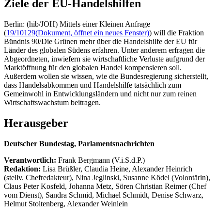
Ziele der EU-Handelshilfen
Berlin: (hib/JOH) Mittels einer Kleinen Anfrage
(
19/10129
(Dokument, öffnet ein neues Fenster)
) will die Fraktion
Bündnis 90/Die Grünen mehr über die Handelshilfe der EU für
Länder des globalen Südens erfahren. Unter anderem erfragen die
Abgeordneten, inwiefern sie wirtschaftliche Verluste aufgrund der
Marktöffnung für den globalen Handel kompensieren soll.
Außerdem wollen sie wissen, wie die Bundesregierung sicherstellt,
dass Handelsabkommen und Handelshilfe tatsächlich zum
Gemeinwohl in Entwicklungsländern und nicht nur zum reinen
Wirtschaftswachstum beitragen.
Herausgeber
Deutscher Bundestag, Parlamentsnachrichten
Verantwortlich:
Frank Bergmann (V.i.S.d.P.)
Redaktion:
Lisa Brüßler, Claudia Heine, Alexander Heinrich
(stellv. Chefredakteur), Nina Jeglinski,
Susanne Ködel (Volontärin),
Claus Peter Kosfeld, Johanna Metz, Sören Christian Reimer (Chef
vom Dienst), Sandra Schmid, Michael Schmidt, Denise Schwarz,
Helmut Stoltenberg, Alexander Weinlein