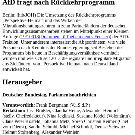
AfD fragt nach Rückkehrprogramm
Berlin: (hib/JOH) Die Umsetzung des Rückkehrprogramms
„Perspektive Heimat“ und das Wirken der
Migrationsberatungszentren in zehn Partnerländern der deutschen
Entwicklungszusammenarbeit stehen im Mittelpunkt einer Kleinen
Anfrage (
19/10018
(Dokument, öffnet ein neues Fenster)
) der AfD-
Fraktion. Unter anderem interessiert die Abgeordneten, wie viele
Personen nach Kenntnis der Bundesregierung seit Bestehen des
Programms bis heute in Beschäftigungsverhältnisse vermittelt
wurden und wie sich seit 2013 die reguläre und irreguläre Migration
aus Zielländern von „Perspektive Heimat“ nach Deutschland
entwickelt hat.
Herausgeber
Deutscher Bundestag, Parlamentsnachrichten
Verantwortlich:
Frank Bergmann (V.i.S.d.P.)
Redaktion:
Lisa Brüßler, Claudia Heine, Alexander Heinrich
(stellv. Chefredakteur), Nina Jeglinski,
Susanne Ködel (Volontärin),
Claus Peter Kosfeld, Johanna Metz, Sören Christian Reimer (Chef
vom Dienst), Sandra Schmid, Michael Schmidt, Denise Schwarz,
Helmut Stoltenberg, Alexander Weinlein