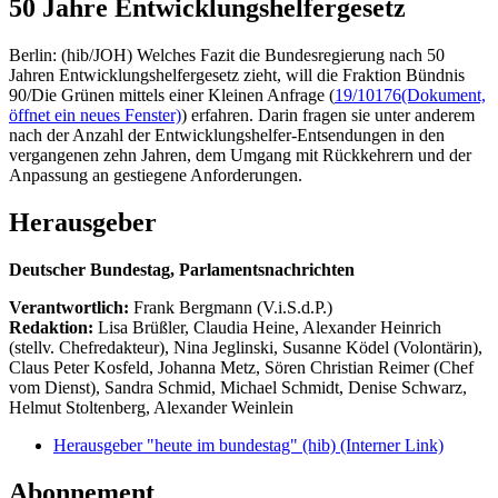
50 Jahre Entwicklungshelfergesetz
Berlin: (hib/JOH) Welches Fazit die Bundesregierung nach 50
Jahren Entwicklungshelfergesetz zieht, will die Fraktion Bündnis
90/Die Grünen mittels einer Kleinen Anfrage (
19/10176
(Dokument,
öffnet ein neues Fenster)
) erfahren. Darin fragen sie unter anderem
nach der Anzahl der Entwicklungshelfer-Entsendungen in den
vergangenen zehn Jahren, dem Umgang mit Rückkehrern und der
Anpassung an gestiegene Anforderungen.
Herausgeber
Deutscher Bundestag, Parlamentsnachrichten
Verantwortlich:
Frank Bergmann (V.i.S.d.P.)
Redaktion:
Lisa Brüßler, Claudia Heine, Alexander Heinrich
(stellv. Chefredakteur), Nina Jeglinski,
Susanne Ködel (Volontärin),
Claus Peter Kosfeld, Johanna Metz, Sören Christian Reimer (Chef
vom Dienst), Sandra Schmid, Michael Schmidt, Denise Schwarz,
Helmut Stoltenberg, Alexander Weinlein
Herausgeber "heute im bundestag" (hib)
(Interner Link)
Abonnement