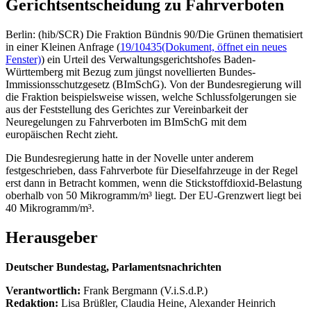
Gerichtsentscheidung zu Fahrverboten
Berlin: (hib/SCR) Die Fraktion Bündnis 90/Die Grünen thematisiert
in einer Kleinen Anfrage (
19/10435
(Dokument, öffnet ein neues
Fenster)
) ein Urteil des Verwaltungsgerichtshofes Baden-
Württemberg mit Bezug zum jüngst novellierten Bundes-
Immissionsschutzgesetz (BImSchG). Von der Bundesregierung will
die Fraktion beispielsweise wissen, welche Schlussfolgerungen sie
aus der Feststellung des Gerichtes zur Vereinbarkeit der
Neuregelungen zu Fahrverboten im BImSchG mit dem
europäischen Recht zieht.
Die Bundesregierung hatte in der Novelle unter anderem
festgeschrieben, dass Fahrverbote für Dieselfahrzeuge in der Regel
erst dann in Betracht kommen, wenn die Stickstoffdioxid-Belastung
oberhalb von 50 Mikrogramm/m³ liegt. Der EU-Grenzwert liegt bei
40 Mikrogramm/m³.
Herausgeber
Deutscher Bundestag, Parlamentsnachrichten
Verantwortlich:
Frank Bergmann (V.i.S.d.P.)
Redaktion:
Lisa Brüßler, Claudia Heine, Alexander Heinrich