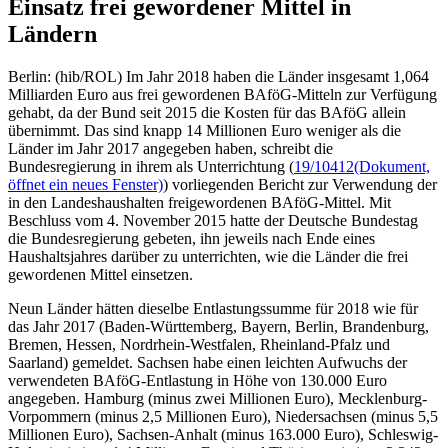
Einsatz frei gewordener Mittel in
Ländern
Berlin: (hib/ROL) Im Jahr 2018 haben die Länder insgesamt 1,064
Milliarden Euro aus frei gewordenen BAföG-Mitteln zur Verfügung
gehabt, da der Bund seit 2015 die Kosten für das BAföG allein
übernimmt. Das sind knapp 14 Millionen Euro weniger als die
Länder im Jahr 2017 angegeben haben, schreibt die
Bundesregierung in ihrem als Unterrichtung (
19/10412
(Dokument,
öffnet ein neues Fenster)
) vorliegenden Bericht zur Verwendung der
in den Landeshaushalten freigewordenen BAföG-Mittel. Mit
Beschluss vom 4. November 2015 hatte der Deutsche Bundestag
die Bundesregierung gebeten, ihn jeweils nach Ende eines
Haushaltsjahres darüber zu unterrichten, wie die Länder die frei
gewordenen Mittel einsetzen.
Neun Länder hätten dieselbe Entlastungssumme für 2018 wie für
das Jahr 2017 (Baden-Württemberg, Bayern, Berlin, Brandenburg,
Bremen, Hessen, Nordrhein-Westfalen, Rheinland-Pfalz und
Saarland) gemeldet. Sachsen habe einen leichten Aufwuchs der
verwendeten BAföG-Entlastung in Höhe von 130.000 Euro
angegeben. Hamburg (minus zwei Millionen Euro), Mecklenburg-
Vorpommern (minus 2,5 Millionen Euro), Niedersachsen (minus 5,5
Millionen Euro), Sachsen-Anhalt (minus 163.000 Euro), Schleswig-