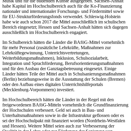
Musik und für die bildenden Künste ausgegeben. Sachsen-Anhalt
habe Kapital im Hochschulbereich auch für die Ko-Finanzierung
nationaler und internationaler Forschungs- und Fördermittel sowie
für EU-Strukturförderungsfonds verwendet. Schleswig-Holstein
habe wie auch schon 2017 die Mittel ausschließlich im schulischen
Bereich eingesetzt; Hessen und Sachsen-Anhalt hätten sich dagegen
ausschließlich im Hochschulbereich engagiert.
Im Schulbereich hätten die Länder die BAföG-Mittel vornehmlich
für mehr Personal (zusätzliche Lehrkräfte, Maßnahmen zur
Lehrkräftegewinnung, Unterrichtsvertretungen,
Weiterbildungsmaßnahmen), Inklusion, Schulsozialarbeit,
Integration und Sprachförderung, Berufsorientierungsmaßnahmen
und für den Ausbau der Ganztagsbetreuung eingesetzt. Einige
Länder hätten Teile der Mittel auch in Schulsanierungsmaßnahmen
(Berlin) beziehungsweise in die Ausstattung der Schulen (Bremen)
oder den Aufbau eines digitalen Unterrichtshilfeportals
(Mecklenburg-Vorpommern) investiert.
Im Hochschulbereich hätten die Länder in der Regel mit den
freigewordenen BAföG-Mitteln vornehmlich die Grundfinanzierung
der Hochschulen verbessert. Geld sei auch in Bau- und
Unterhaltsmaßnahmen sowie in die Infrastruktur geflossen oder es
sei der Hochschulpakt mit finanziert worden (Nordrhein-Westfalen
und Hessen). Weitere Mittel seien auch zur Verbesserung der