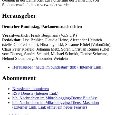
Qualität in der Lehre oder zur Förderung der Sanierung von
Studentenwohnheimen verwendet worden.
Herausgeber
Deutscher Bundestag, Parlamentsnachrichten
Verantwortlich:
Frank Bergmann (V.i.S.d.P.)
Redaktion:
Lisa Brüßler, Claudia Heine, Alexander Heinrich
(stellv. Chefredakteur), Nina Jeglinski,
Susanne Ködel (Volontärin),
Claus Peter Kosfeld, Johanna Metz, Sören Christian Reimer (Chef
vom Dienst), Sandra Schmid, Michael Schmidt, Denise Schwarz,
Helmut Stoltenberg, Alexander Weinlein
Herausgeber "heute im bundestag" (hib)
(Interner Link)
Abonnement
Newsletter abonnieren
RSS-Dienste
(Interner Link)
hib_Nachrichten im Mikroblogging-Dienst BlueSky
hib_Nachrichten im Mikroblogging-Dienst Mastodon
(Externer Link, Link öffnet ein neues Fenster)