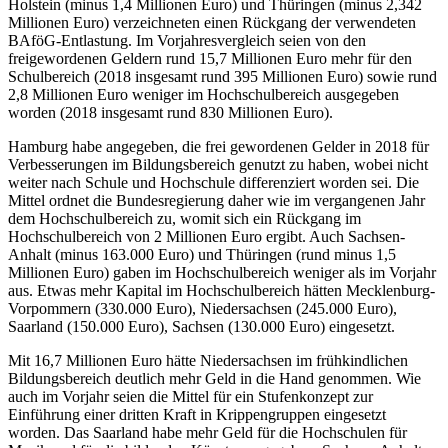
Holstein (minus 1,4 Millionen Euro) und Thüringen (minus 2,342
Millionen Euro) verzeichneten einen Rückgang der verwendeten
BAföG-Entlastung. Im Vorjahresvergleich seien von den
freigewordenen Geldern rund 15,7 Millionen Euro mehr für den
Schulbereich (2018 insgesamt rund 395 Millionen Euro) sowie rund
2,8 Millionen Euro weniger im Hochschulbereich ausgegeben
worden (2018 insgesamt rund 830 Millionen Euro).
Hamburg habe angegeben, die frei gewordenen Gelder in 2018 für
Verbesserungen im Bildungsbereich genutzt zu haben, wobei nicht
weiter nach Schule und Hochschule differenziert worden sei. Die
Mittel ordnet die Bundesregierung daher wie im vergangenen Jahr
dem Hochschulbereich zu, womit sich ein Rückgang im
Hochschulbereich von 2 Millionen Euro ergibt. Auch Sachsen-
Anhalt (minus 163.000 Euro) und Thüringen (rund minus 1,5
Millionen Euro) gaben im Hochschulbereich weniger als im Vorjahr
aus. Etwas mehr Kapital im Hochschulbereich hätten Mecklenburg-
Vorpommern (330.000 Euro), Niedersachsen (245.000 Euro),
Saarland (150.000 Euro), Sachsen (130.000 Euro) eingesetzt.
Mit 16,7 Millionen Euro hätte Niedersachsen im frühkindlichen
Bildungsbereich deutlich mehr Geld in die Hand genommen. Wie
auch im Vorjahr seien die Mittel für ein Stufenkonzept zur
Einführung einer dritten Kraft in Krippengruppen eingesetzt
worden. Das Saarland habe mehr Geld für die Hochschulen für