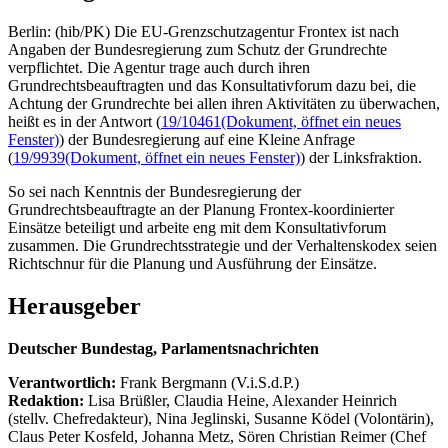
Berlin: (hib/PK) Die EU-Grenzschutzagentur Frontex ist nach
Angaben der Bundesregierung zum Schutz der Grundrechte
verpflichtet. Die Agentur trage auch durch ihren
Grundrechtsbeauftragten und das Konsultativforum dazu bei, die
Achtung der Grundrechte bei allen ihren Aktivitäten zu überwachen,
heißt es in der Antwort (
19/10461
(Dokument, öffnet ein neues
Fenster)
) der Bundesregierung auf eine Kleine Anfrage
(
19/9939
(Dokument, öffnet ein neues Fenster)
) der Linksfraktion.
So sei nach Kenntnis der Bundesregierung der
Grundrechtsbeauftragte an der Planung Frontex-koordinierter
Einsätze beteiligt und arbeite eng mit dem Konsultativforum
zusammen. Die Grundrechtsstrategie und der Verhaltenskodex seien
Richtschnur für die Planung und Ausführung der Einsätze.
Herausgeber
Deutscher Bundestag, Parlamentsnachrichten
Verantwortlich:
Frank Bergmann (V.i.S.d.P.)
Redaktion:
Lisa Brüßler, Claudia Heine, Alexander Heinrich
(stellv. Chefredakteur), Nina Jeglinski,
Susanne Ködel (Volontärin),
Claus Peter Kosfeld, Johanna Metz, Sören Christian Reimer (Chef