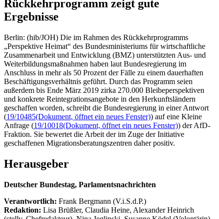
Rückkehrprogramm zeigt gute
Ergebnisse
Berlin: (hib/JOH) Die im Rahmen des Rückkehrprogramms
„Perspektive Heimat“ des Bundesministeriums für wirtschaftliche
Zusammenarbeit und Entwicklung (BMZ) unterstützten Aus- und
Weiterbildungsmaßnahmen haben laut Bundesregierung im
Anschluss in mehr als 50 Prozent der Fälle zu einem dauerhaften
Beschäftigungsverhältnis geführt. Durch das Programm seien
außerdem bis Ende März 2019 zirka 270.000 Bleibeperspektiven
und konkrete Reintegrationsangebote in den Herkunftsländern
geschaffen worden, schreibt die Bundesregierung in einer Antwort
(
19/10485
(Dokument, öffnet ein neues Fenster)
) auf eine Kleine
Anfrage (
19/10018
(Dokument, öffnet ein neues Fenster)
) der AfD-
Fraktion. Sie bewertet die Arbeit der im Zuge der Initiative
geschaffenen Migrationsberatungszentren daher positiv.
Herausgeber
Deutscher Bundestag, Parlamentsnachrichten
Verantwortlich:
Frank Bergmann (V.i.S.d.P.)
Redaktion:
Lisa Brüßler, Claudia Heine, Alexander Heinrich
(stellv. Chefredakteur), Nina Jeglinski,
Susanne Ködel (Volontärin),