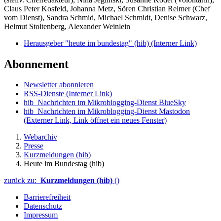
Claus Peter Kosfeld, Johanna Metz, Sören Christian Reimer (Chef
vom Dienst), Sandra Schmid, Michael Schmidt, Denise Schwarz,
Helmut Stoltenberg, Alexander Weinlein
Herausgeber "heute im bundestag" (hib)
(Interner Link)
Abonnement
Newsletter abonnieren
RSS-Dienste
(Interner Link)
hib_Nachrichten im Mikroblogging-Dienst BlueSky
hib_Nachrichten im Mikroblogging-Dienst Mastodon
(Externer Link, Link öffnet ein neues Fenster)
Webarchiv
Presse
Kurzmeldungen (hib)
Heute im Bundestag (hib)
zurück zu:
Kurzmeldungen (hib)
()
Barrierefreiheit
Datenschutz
Impressum