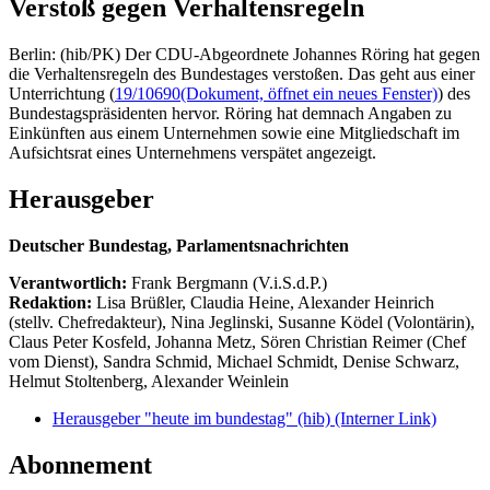
Verstoß gegen Verhaltensregeln
Berlin: (hib/PK) Der CDU-Abgeordnete Johannes Röring hat gegen
die Verhaltensregeln des Bundestages verstoßen. Das geht aus einer
Unterrichtung (
19/10690
(Dokument, öffnet ein neues Fenster)
) des
Bundestagspräsidenten hervor. Röring hat demnach Angaben zu
Einkünften aus einem Unternehmen sowie eine Mitgliedschaft im
Aufsichtsrat eines Unternehmens verspätet angezeigt.
Herausgeber
Deutscher Bundestag, Parlamentsnachrichten
Verantwortlich:
Frank Bergmann (V.i.S.d.P.)
Redaktion:
Lisa Brüßler, Claudia Heine, Alexander Heinrich
(stellv. Chefredakteur), Nina Jeglinski,
Susanne Ködel (Volontärin),
Claus Peter Kosfeld, Johanna Metz, Sören Christian Reimer (Chef
vom Dienst), Sandra Schmid, Michael Schmidt, Denise Schwarz,
Helmut Stoltenberg, Alexander Weinlein
Herausgeber "heute im bundestag" (hib)
(Interner Link)
Abonnement