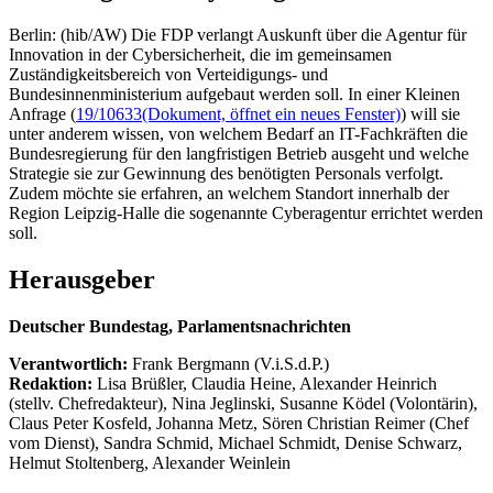
Berlin: (hib/AW) Die FDP verlangt Auskunft über die Agentur für
Innovation in der Cybersicherheit, die im gemeinsamen
Zuständigkeitsbereich von Verteidigungs- und
Bundesinnenministerium aufgebaut werden soll. In einer Kleinen
Anfrage (
19/10633
(Dokument, öffnet ein neues Fenster)
) will sie
unter anderem wissen, von welchem Bedarf an IT-Fachkräften die
Bundesregierung für den langfristigen Betrieb ausgeht und welche
Strategie sie zur Gewinnung des benötigten Personals verfolgt.
Zudem möchte sie erfahren, an welchem Standort innerhalb der
Region Leipzig-Halle die sogenannte Cyberagentur errichtet werden
soll.
Herausgeber
Deutscher Bundestag, Parlamentsnachrichten
Verantwortlich:
Frank Bergmann (V.i.S.d.P.)
Redaktion:
Lisa Brüßler, Claudia Heine, Alexander Heinrich
(stellv. Chefredakteur), Nina Jeglinski,
Susanne Ködel (Volontärin),
Claus Peter Kosfeld, Johanna Metz, Sören Christian Reimer (Chef
vom Dienst), Sandra Schmid, Michael Schmidt, Denise Schwarz,
Helmut Stoltenberg, Alexander Weinlein