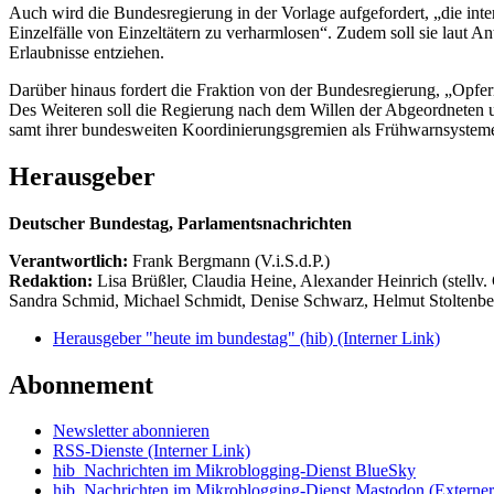
Auch wird die Bundesregierung in der Vorlage aufgefordert, „die inte
Einzelfälle von Einzeltätern zu verharmlosen“. Zudem soll sie laut
Erlaubnisse entziehen.
Darüber hinaus fordert die Fraktion von der Bundesregierung, „Opfer
Des Weiteren soll die Regierung nach dem Willen der Abgeordneten u
samt ihrer bundesweiten Koordinierungsgremien als Frühwarnsysteme 
Herausgeber
Deutscher Bundestag, Parlamentsnachrichten
Verantwortlich:
Frank Bergmann (V.i.S.d.P.)
Redaktion:
Lisa Brüßler, Claudia Heine, Alexander Heinrich (stellv.
Sandra Schmid, Michael Schmidt, Denise Schwarz, Helmut Stoltenbe
Herausgeber "heute im bundestag" (hib)
(Interner Link)
Abonnement
Newsletter abonnieren
RSS-Dienste
(Interner Link)
hib_Nachrichten im Mikroblogging-Dienst BlueSky
hib_Nachrichten im Mikroblogging-Dienst Mastodon
(Externer