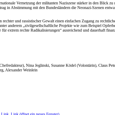
rnationale Vernetzung der militanten Naziszene stärker in den Blick zu
 Antrag in Abstimmung mit den Bundesländern die Neonazi-Szenen entwa
n rechter und rassistischer Gewalt einen einfachen Zugang zu rechtlich
nter anderem „zivilgesellschaftliche Projekte wie zum Beispiel Opfe
für extrem rechte Radikalisierungen“ ausreichend und dauerhaft finan
 Chefredakteur), Nina Jeglinski,
Susanne Ködel (Volontärin),
Claus Pet
rg, Alexander Weinlein
 Link, Link öffnet ein neues Fenster)