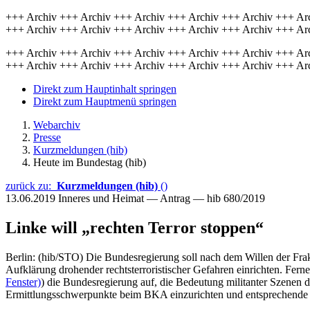
+++ Archiv +++ Archiv +++ Archiv +++ Archiv +++ Archiv +++ Ar
+++ Archiv +++ Archiv +++ Archiv +++ Archiv +++ Archiv +++ Ar
+++ Archiv +++ Archiv +++ Archiv +++ Archiv +++ Archiv +++ Ar
+++ Archiv +++ Archiv +++ Archiv +++ Archiv +++ Archiv +++ Ar
Direkt zum Hauptinhalt springen
Direkt zum Hauptmenü springen
Webarchiv
Presse
Kurzmeldungen (hib)
Heute im Bundestag (hib)
zurück zu:
Kurzmeldungen (hib)
()
13.06.2019
Inneres und Heimat — Antrag — hib 680/2019
Linke will „rechten Terror stoppen“
Berlin: (hib/STO) Die Bundesregierung soll nach dem Willen der F
Aufklärung drohender rechtsterroristischer Gefahren einrichten. Ferne
Fenster)
) die Bundesregierung auf, die Bedeutung militanter Szenen d
Ermittlungsschwerpunkte beim BKA einzurichten und entsprechende D