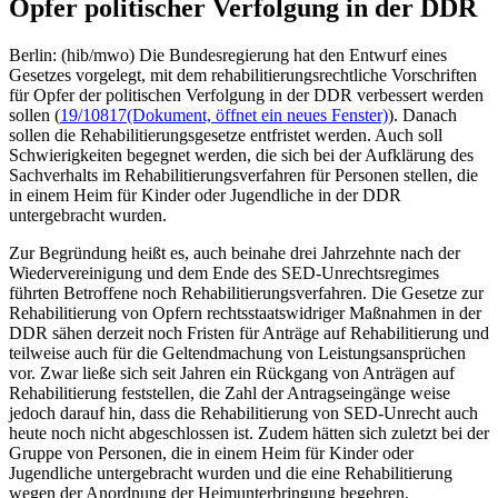
Opfer politischer Verfolgung in der DDR
Berlin: (hib/mwo) Die Bundesregierung hat den Entwurf eines
Gesetzes vorgelegt, mit dem rehabilitierungsrechtliche Vorschriften
für Opfer der politischen Verfolgung in der DDR verbessert werden
sollen (
19/10817
(Dokument, öffnet ein neues Fenster)
). Danach
sollen die Rehabilitierungsgesetze entfristet werden. Auch soll
Schwierigkeiten begegnet werden, die sich bei der Aufklärung des
Sachverhalts im Rehabilitierungsverfahren für Personen stellen, die
in einem Heim für Kinder oder Jugendliche in der DDR
untergebracht wurden.
Zur Begründung heißt es, auch beinahe drei Jahrzehnte nach der
Wiedervereinigung und dem Ende des SED-Unrechtsregimes
führten Betroffene noch Rehabilitierungsverfahren. Die Gesetze zur
Rehabilitierung von Opfern rechtsstaatswidriger Maßnahmen in der
DDR sähen derzeit noch Fristen für Anträge auf Rehabilitierung und
teilweise auch für die Geltendmachung von Leistungsansprüchen
vor. Zwar ließe sich seit Jahren ein Rückgang von Anträgen auf
Rehabilitierung feststellen, die Zahl der Antragseingänge weise
jedoch darauf hin, dass die Rehabilitierung von SED-Unrecht auch
heute noch nicht abgeschlossen ist. Zudem hätten sich zuletzt bei der
Gruppe von Personen, die in einem Heim für Kinder oder
Jugendliche untergebracht wurden und die eine Rehabilitierung
wegen der Anordnung der Heimunterbringung begehren,