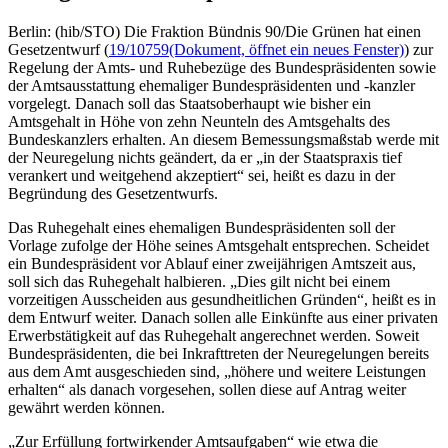
Berlin: (hib/STO) Die Fraktion Bündnis 90/Die Grünen hat einen
Gesetzentwurf (
19/10759
(Dokument, öffnet ein neues Fenster)
) zur
Regelung der Amts- und Ruhebezüge des Bundespräsidenten sowie
der Amtsausstattung ehemaliger Bundespräsidenten und -kanzler
vorgelegt. Danach soll das Staatsoberhaupt wie bisher ein
Amtsgehalt in Höhe von zehn Neunteln des Amtsgehalts des
Bundeskanzlers erhalten. An diesem Bemessungsmaßstab werde mit
der Neuregelung nichts geändert, da er „in der Staatspraxis tief
verankert und weitgehend akzeptiert“ sei, heißt es dazu in der
Begründung des Gesetzentwurfs.
Das Ruhegehalt eines ehemaligen Bundespräsidenten soll der
Vorlage zufolge der Höhe seines Amtsgehalt entsprechen. Scheidet
ein Bundespräsident vor Ablauf einer zweijährigen Amtszeit aus,
soll sich das Ruhegehalt halbieren. „Dies gilt nicht bei einem
vorzeitigen Ausscheiden aus gesundheitlichen Gründen“, heißt es in
dem Entwurf weiter. Danach sollen alle Einkünfte aus einer privaten
Erwerbstätigkeit auf das Ruhegehalt angerechnet werden. Soweit
Bundespräsidenten, die bei Inkrafttreten der Neuregelungen bereits
aus dem Amt ausgeschieden sind, „höhere und weitere Leistungen
erhalten“ als danach vorgesehen, sollen diese auf Antrag weiter
gewährt werden können.
„Zur Erfüllung fortwirkender Amtsaufgaben“ wie etwa die