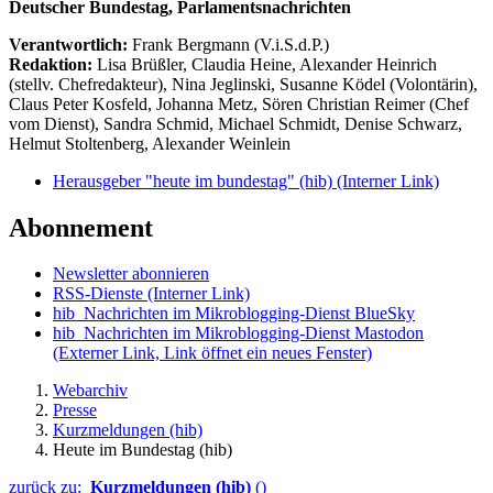
Deutscher Bundestag, Parlamentsnachrichten
Verantwortlich:
Frank Bergmann (V.i.S.d.P.)
Redaktion:
Lisa Brüßler, Claudia Heine, Alexander Heinrich
(stellv. Chefredakteur), Nina Jeglinski,
Susanne Ködel (Volontärin),
Claus Peter Kosfeld, Johanna Metz, Sören Christian Reimer (Chef
vom Dienst), Sandra Schmid, Michael Schmidt, Denise Schwarz,
Helmut Stoltenberg, Alexander Weinlein
Herausgeber "heute im bundestag" (hib)
(Interner Link)
Abonnement
Newsletter abonnieren
RSS-Dienste
(Interner Link)
hib_Nachrichten im Mikroblogging-Dienst BlueSky
hib_Nachrichten im Mikroblogging-Dienst Mastodon
(Externer Link, Link öffnet ein neues Fenster)
Webarchiv
Presse
Kurzmeldungen (hib)
Heute im Bundestag (hib)
zurück zu:
Kurzmeldungen (hib)
()