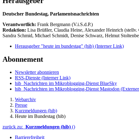
Herausgeber
Deutscher Bundestag, Parlamentsnachrichten
Verantwortlich:
Frank Bergmann (V.i.S.d.P.)
Redaktion:
Lisa Brüßler, Claudia Heine, Alexander Heinrich (stellv.
Sandra Schmid, Michael Schmidt, Denise Schwarz, Helmut Stoltenbe
Herausgeber "heute im bundestag" (hib)
(Interner Link)
Abonnement
Newsletter abonnieren
RSS-Dienste
(Interner Link)
hib_Nachrichten im Mikroblogging-Dienst BlueSky
hib_Nachrichten im Mikroblogging-Dienst Mastodon
(Externer
Webarchiv
Presse
Kurzmeldungen (hib)
Heute im Bundestag (hib)
zurück zu:
Kurzmeldungen (hib)
()
Barrierefreiheit