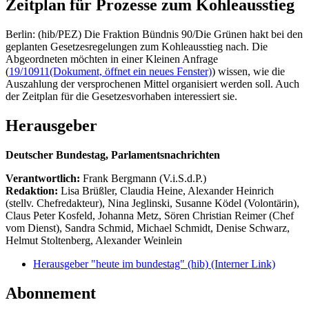
Zeitplan für Prozesse zum Kohleausstieg
Berlin: (hib/PEZ) Die Fraktion Bündnis 90/Die Grünen hakt bei den
geplanten Gesetzesregelungen zum Kohleausstieg nach. Die
Abgeordneten möchten in einer Kleinen Anfrage
(
19/10911
(Dokument, öffnet ein neues Fenster)
) wissen, wie die
Auszahlung der versprochenen Mittel organisiert werden soll. Auch
der Zeitplan für die Gesetzesvorhaben interessiert sie.
Herausgeber
Deutscher Bundestag, Parlamentsnachrichten
Verantwortlich:
Frank Bergmann (V.i.S.d.P.)
Redaktion:
Lisa Brüßler, Claudia Heine, Alexander Heinrich
(stellv. Chefredakteur), Nina Jeglinski,
Susanne Ködel (Volontärin),
Claus Peter Kosfeld, Johanna Metz, Sören Christian Reimer (Chef
vom Dienst), Sandra Schmid, Michael Schmidt, Denise Schwarz,
Helmut Stoltenberg, Alexander Weinlein
Herausgeber "heute im bundestag" (hib)
(Interner Link)
Abonnement