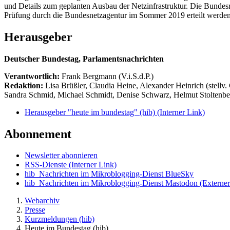
und Details zum geplanten Ausbau der Netzinfrastruktur. Die Bundes
Prüfung durch die Bundesnetzagentur im Sommer 2019 erteilt werden
Herausgeber
Deutscher Bundestag, Parlamentsnachrichten
Verantwortlich:
Frank Bergmann (V.i.S.d.P.)
Redaktion:
Lisa Brüßler, Claudia Heine, Alexander Heinrich (stellv.
Sandra Schmid, Michael Schmidt, Denise Schwarz, Helmut Stoltenbe
Herausgeber "heute im bundestag" (hib)
(Interner Link)
Abonnement
Newsletter abonnieren
RSS-Dienste
(Interner Link)
hib_Nachrichten im Mikroblogging-Dienst BlueSky
hib_Nachrichten im Mikroblogging-Dienst Mastodon
(Externer
Webarchiv
Presse
Kurzmeldungen (hib)
Heute im Bundestag (hib)