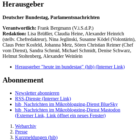
Herausgeber
Deutscher Bundestag, Parlamentsnachrichten
Verantwortlich:
Frank Bergmann (V.i.S.d.P.)
Redaktion:
Lisa Brüßler, Claudia Heine, Alexander Heinrich
(stellv. Chefredakteur), Nina Jeglinski,
Susanne Ködel (Volontärin),
Claus Peter Kosfeld, Johanna Metz, Sören Christian Reimer (Chef
vom Dienst), Sandra Schmid, Michael Schmidt, Denise Schwarz,
Helmut Stoltenberg, Alexander Weinlein
Herausgeber "heute im bundestag" (hib)
(Interner Link)
Abonnement
Newsletter abonnieren
RSS-Dienste
(Interner Link)
hib_Nachrichten im Mikroblogging-Dienst BlueSky
hib_Nachrichten im Mikroblogging-Dienst Mastodon
(Externer Link, Link öffnet ein neues Fenster)
Webarchiv
Presse
Kurzmeldungen (hib)