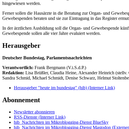
hingewiesen werden.
Ferner sollen die Hausärzte in die Beratung zur Organ- und Gewebesp
Gewebespenden beraten und sie zur Eintragung in das Register ermuti
In der ärztlichen Ausbildung soll die Organ- und Gewebespende künft
Gewebespende sollen alle vier Jahre evaluiert werden.
Herausgeber
Deutscher Bundestag, Parlamentsnachrichten
Verantwortlich:
Frank Bergmann (V.i.S.d.P.)
Redaktion:
Lisa Brüßler, Claudia Heine, Alexander Heinrich (stellv.
Sandra Schmid, Michael Schmidt, Denise Schwarz, Helmut Stoltenbe
Herausgeber "heute im bundestag" (hib)
(Interner Link)
Abonnement
Newsletter abonnieren
RSS-Dienste
(Interner Link)
hib_Nachrichten im Mikroblogging-Dienst BlueSky
hib_Nachrichten im Mikroblogging-Dienst Mastodon
(Externer