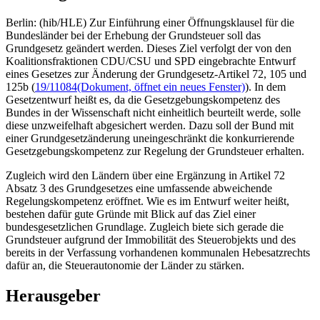
Berlin: (hib/HLE) Zur Einführung einer Öffnungsklausel für die
Bundesländer bei der Erhebung der Grundsteuer soll das
Grundgesetz geändert werden. Dieses Ziel verfolgt der von den
Koalitionsfraktionen CDU/CSU und SPD eingebrachte Entwurf
eines Gesetzes zur Änderung der Grundgesetz-Artikel 72, 105 und
125b (
19/11084
(Dokument, öffnet ein neues Fenster)
). In dem
Gesetzentwurf heißt es, da die Gesetzgebungskompetenz des
Bundes in der Wissenschaft nicht einheitlich beurteilt werde, solle
diese unzweifelhaft abgesichert werden. Dazu soll der Bund mit
einer Grundgesetzänderung uneingeschränkt die konkurrierende
Gesetzgebungskompetenz zur Regelung der Grundsteuer erhalten.
Zugleich wird den Ländern über eine Ergänzung in Artikel 72
Absatz 3 des Grundgesetzes eine umfassende abweichende
Regelungskompetenz eröffnet. Wie es im Entwurf weiter heißt,
bestehen dafür gute Gründe mit Blick auf das Ziel einer
bundesgesetzlichen Grundlage. Zugleich biete sich gerade die
Grundsteuer aufgrund der Immobilität des Steuerobjekts und des
bereits in der Verfassung vorhandenen kommunalen Hebesatzrechts
dafür an, die Steuerautonomie der Länder zu stärken.
Herausgeber