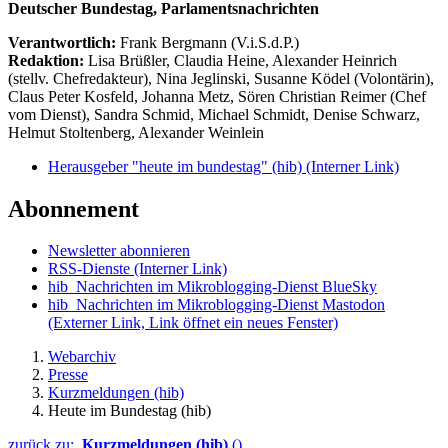
Deutscher Bundestag, Parlamentsnachrichten
Verantwortlich:
Frank Bergmann (V.i.S.d.P.)
Redaktion:
Lisa Brüßler, Claudia Heine, Alexander Heinrich
(stellv. Chefredakteur), Nina Jeglinski,
Susanne Ködel (Volontärin),
Claus Peter Kosfeld, Johanna Metz, Sören Christian Reimer (Chef
vom Dienst), Sandra Schmid, Michael Schmidt, Denise Schwarz,
Helmut Stoltenberg, Alexander Weinlein
Herausgeber "heute im bundestag" (hib)
(Interner Link)
Abonnement
Newsletter abonnieren
RSS-Dienste
(Interner Link)
hib_Nachrichten im Mikroblogging-Dienst BlueSky
hib_Nachrichten im Mikroblogging-Dienst Mastodon
(Externer Link, Link öffnet ein neues Fenster)
Webarchiv
Presse
Kurzmeldungen (hib)
Heute im Bundestag (hib)
zurück zu:
Kurzmeldungen (hib)
()