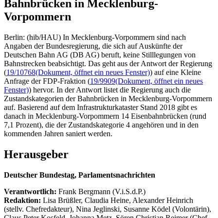
Bahnbrücken in Mecklenburg-
Vorpommern
Berlin: (hib/HAU) In Mecklenburg-Vorpommern sind nach
Angaben der Bundesregierung, die sich auf Auskünfte der
Deutschen Bahn AG (DB AG) beruft, keine Stilllegungen von
Bahnstrecken beabsichtigt. Das geht aus der Antwort der Regierung
(
19/10768
(Dokument, öffnet ein neues Fenster)
) auf eine Kleine
Anfrage der FDP-Fraktion (
19/9909
(Dokument, öffnet ein neues
Fenster)
) hervor. In der Antwort listet die Regierung auch die
Zustandskategorien der Bahnbrücken in Mecklenburg-Vorpommern
auf. Basierend auf dem Infrastrukturkataster Stand 2018 gibt es
danach in Mecklenburg-Vorpommern 14 Eisenbahnbrücken (rund
7,1 Prozent), die der Zustandskategorie 4 angehören und in den
kommenden Jahren saniert werden.
Herausgeber
Deutscher Bundestag, Parlamentsnachrichten
Verantwortlich:
Frank Bergmann (V.i.S.d.P.)
Redaktion:
Lisa Brüßler, Claudia Heine, Alexander Heinrich
(stellv. Chefredakteur), Nina Jeglinski,
Susanne Ködel (Volontärin),
Claus Peter Kosfeld, Johanna Metz, Sören Christian Reimer (Chef