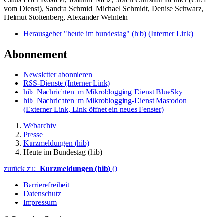
vom Dienst), Sandra Schmid, Michael Schmidt, Denise Schwarz,
Helmut Stoltenberg, Alexander Weinlein
Herausgeber "heute im bundestag" (hib)
(Interner Link)
Abonnement
Newsletter abonnieren
RSS-Dienste
(Interner Link)
hib_Nachrichten im Mikroblogging-Dienst BlueSky
hib_Nachrichten im Mikroblogging-Dienst Mastodon
(Externer Link, Link öffnet ein neues Fenster)
Webarchiv
Presse
Kurzmeldungen (hib)
Heute im Bundestag (hib)
zurück zu:
Kurzmeldungen (hib)
()
Barrierefreiheit
Datenschutz
Impressum