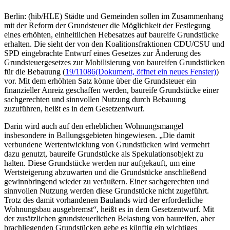
Berlin: (hib/HLE) Städte und Gemeinden sollen im Zusammenhang
mit der Reform der Grundsteuer die Möglichkeit der Festlegung
eines erhöhten, einheitlichen Hebesatzes auf baureife Grundstücke
erhalten. Die sieht der von den Koalitionsfraktionen CDU/CSU und
SPD eingebrachte Entwurf eines Gesetzes zur Änderung des
Grundsteuergesetzes zur Mobilisierung von baureifen Grundstücken
für die Bebauung (
19/11086
(Dokument, öffnet ein neues Fenster)
)
vor. Mit dem erhöhten Satz könne über die Grundsteuer ein
finanzieller Anreiz geschaffen werden, baureife Grundstücke einer
sachgerechten und sinnvollen Nutzung durch Bebauung
zuzuführen, heißt es in dem Gesetzentwurf.
Darin wird auch auf den erheblichen Wohnungsmangel
insbesondere in Ballungsgebieten hingewiesen. „Die damit
verbundene Wertentwicklung von Grundstücken wird vermehrt
dazu genutzt, baureife Grundstücke als Spekulationsobjekt zu
halten. Diese Grundstücke werden nur aufgekauft, um eine
Wertsteigerung abzuwarten und die Grundstücke anschließend
gewinnbringend wieder zu veräußern. Einer sachgerechten und
sinnvollen Nutzung werden diese Grundstücke nicht zugeführt.
Trotz des damit vorhandenen Baulands wird der erforderliche
Wohnungsbau ausgebremst“, heißt es in dem Gesetzentwurf. Mit
der zusätzlichen grundsteuerlichen Belastung von baureifen, aber
brachliegenden Grundstücken gebe es künftig ein wichtiges