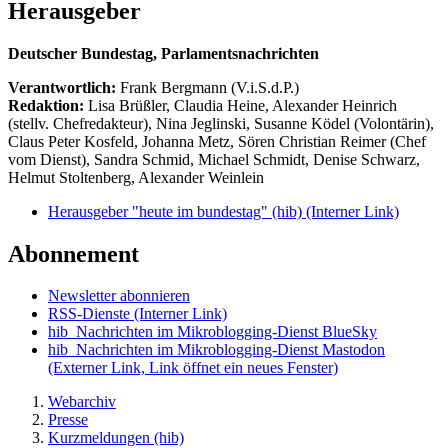
Herausgeber
Deutscher Bundestag, Parlamentsnachrichten
Verantwortlich:
Frank Bergmann (V.i.S.d.P.)
Redaktion:
Lisa Brüßler, Claudia Heine, Alexander Heinrich
(stellv. Chefredakteur), Nina Jeglinski,
Susanne Ködel (Volontärin),
Claus Peter Kosfeld, Johanna Metz, Sören Christian Reimer (Chef
vom Dienst), Sandra Schmid, Michael Schmidt, Denise Schwarz,
Helmut Stoltenberg, Alexander Weinlein
Herausgeber "heute im bundestag" (hib)
(Interner Link)
Abonnement
Newsletter abonnieren
RSS-Dienste
(Interner Link)
hib_Nachrichten im Mikroblogging-Dienst BlueSky
hib_Nachrichten im Mikroblogging-Dienst Mastodon
(Externer Link, Link öffnet ein neues Fenster)
Webarchiv
Presse
Kurzmeldungen (hib)