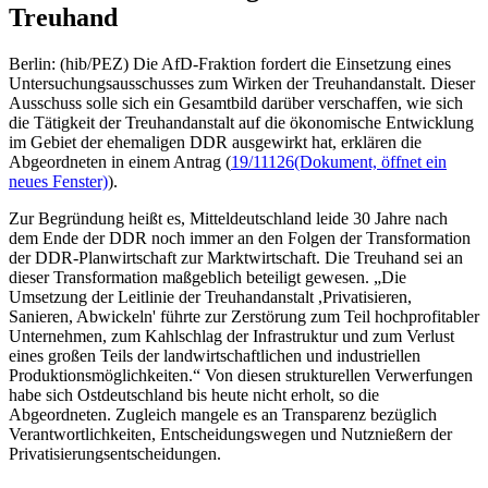
Treuhand
Berlin: (hib/PEZ) Die AfD-Fraktion fordert die Einsetzung eines
Untersuchungsausschusses zum Wirken der Treuhandanstalt. Dieser
Ausschuss solle sich ein Gesamtbild darüber verschaffen, wie sich
die Tätigkeit der Treuhandanstalt auf die ökonomische Entwicklung
im Gebiet der ehemaligen DDR ausgewirkt hat, erklären die
Abgeordneten in einem Antrag (
19/11126
(Dokument, öffnet ein
neues Fenster)
).
Zur Begründung heißt es, Mitteldeutschland leide 30 Jahre nach
dem Ende der DDR noch immer an den Folgen der Transformation
der DDR-Planwirtschaft zur Marktwirtschaft. Die Treuhand sei an
dieser Transformation maßgeblich beteiligt gewesen. „Die
Umsetzung der Leitlinie der Treuhandanstalt ,Privatisieren,
Sanieren, Abwickeln' führte zur Zerstörung zum Teil hochprofitabler
Unternehmen, zum Kahlschlag der Infrastruktur und zum Verlust
eines großen Teils der landwirtschaftlichen und industriellen
Produktionsmöglichkeiten.“ Von diesen strukturellen Verwerfungen
habe sich Ostdeutschland bis heute nicht erholt, so die
Abgeordneten. Zugleich mangele es an Transparenz bezüglich
Verantwortlichkeiten, Entscheidungswegen und Nutznießern der
Privatisierungsentscheidungen.