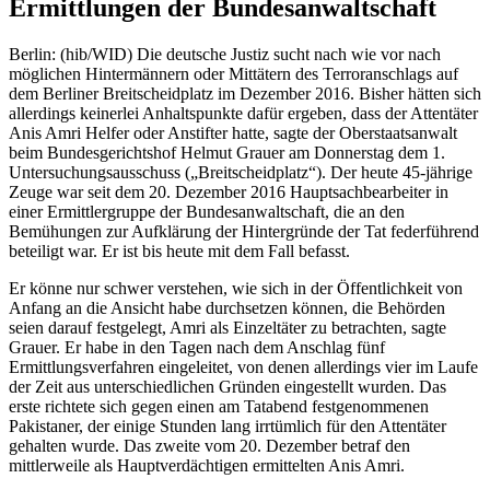
Ermittlungen der Bundesanwaltschaft
Berlin: (hib/WID) Die deutsche Justiz sucht nach wie vor nach
möglichen Hintermännern oder Mittätern des Terroranschlags auf
dem Berliner Breitscheidplatz im Dezember 2016. Bisher hätten sich
allerdings keinerlei Anhaltspunkte dafür ergeben, dass der Attentäter
Anis Amri Helfer oder Anstifter hatte, sagte der Oberstaatsanwalt
beim Bundesgerichtshof Helmut Grauer am Donnerstag dem 1.
Untersuchungsausschuss („Breitscheidplatz“). Der heute 45-jährige
Zeuge war seit dem 20. Dezember 2016 Hauptsachbearbeiter in
einer Ermittlergruppe der Bundesanwaltschaft, die an den
Bemühungen zur Aufklärung der Hintergründe der Tat federführend
beteiligt war. Er ist bis heute mit dem Fall befasst.
Er könne nur schwer verstehen, wie sich in der Öffentlichkeit von
Anfang an die Ansicht habe durchsetzen können, die Behörden
seien darauf festgelegt, Amri als Einzeltäter zu betrachten, sagte
Grauer. Er habe in den Tagen nach dem Anschlag fünf
Ermittlungsverfahren eingeleitet, von denen allerdings vier im Laufe
der Zeit aus unterschiedlichen Gründen eingestellt wurden. Das
erste richtete sich gegen einen am Tatabend festgenommenen
Pakistaner, der einige Stunden lang irrtümlich für den Attentäter
gehalten wurde. Das zweite vom 20. Dezember betraf den
mittlerweile als Hauptverdächtigen ermittelten Anis Amri.