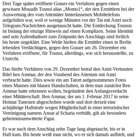
Drei Tage später eröffnete Grauer ein Verfahren gegen einen
gewissen Mouadh Tounsi alias „Momo1“, der den Ermittlern bei der
Auswertung des vom Attentäter hinterlassenen Mobiltelefons
aufgefallen war, weil er wenige Minuten vor der Tat mit Amri noch
Telegram-Nachrichten ausgetauscht hatte. Die Entdeckung Tounsis
ist bislang der einzige Hinweis auf einen Komplizen. Seine Identität
und sein Aufenthaltsort zum Zeitpunkt des Anschlags sind freilich
bis heute ungeklärt. Eine Weile hielten die Ermittler einen in Berlin
lebenden Verdächtigen, gegen den Grauer am 26. Dezember ein
Verfahren eröffnete, für Tounsi, allerdings, wie sich herausstellte, zu
Unrecht.
Das fünfte Verfahren von 29. Dezember betraf den Amri-Vertrauten
Bilel ben Ammar, der den Vorabend des Attentats mit Amri
verbracht hatte. Dies sowie ein am Tatort aufgenommenes Fotos
eines Mannes mit blauen Handschuhen, in dem man zunächst Ben
Ammar hatte erkennen wollen, begründete den Anfangsverdacht
einer Mittäterschaft. Ben Ammar, der am 1. Februar 2017 in seine
Heimat Tunesien abgeschoben wurde und dort derzeit eine
achtjährige Haftstrafe wegen Mitgliedschaft in einer terroristischer
Vereinigung namens Ansar al Scharia verbüßt, gilt als besonders
geheimnisumwitterte Figur.
Er war nach dem Anschlag zehn Tage lang abgetaucht, bis er in
Haft kam. Bis heute weiß man nicht, wo er sich damals aufhielt, und