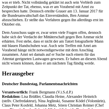
was er trieb. Nicht vollständig geklärt ist auch sein Verbleib zum
Zeitpunkt der Tat, ebenso, was er am Vorabend mit Amri zu
besprechen hatte. Dennoch erteilte Grauer am 13. Januar 2017 für
die Bundesanwaltschaft das Einverständnis, Ben Ammar
abzuschieben. Er stellte das Verfahren gegen ihn allerdings erst im
Oktober ein.
Dem Ausschuss sagte er, zwar seien viele Fragen offen, dennoch
habe sich der Verdacht der Mittäterschaft gegen Ben Ammar nicht
erhärten. Fest stehe, dass er nicht der am Tatort fotografierte Mann
mit blauen Handschuhen war. Auch sein Treffen mit Amri am
Vorabend hänge nicht notwendigerweise mit dem Anschlag
zusammen. Amri sei damals auf er Suche nach einem für das
Attentat geeigneten Lastwagen gewesen. Er haben an diesem Abend
nicht wissen können, dass er am nächsten Tag fündig werde.
Herausgeber
Deutscher Bundestag, Parlamentsnachrichten
Verantwortlich:
Frank Bergmann (V.i.S.d.P.)
Redaktion:
Lisa Brüßler, Claudia Heine, Alexander Heinrich
(stellv. Chefredakteur), Nina Jeglinski,
Susanne Ködel (Volontärin),
Claus Peter Kosfeld, Johanna Metz, Sören Christian Reimer (Chef