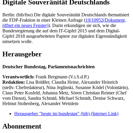
Digitale Souveränität Deutschlands
Berlin: (hib/fno) Die digitale Souveränität Deutschlands thematisiert
die FDP-Fraktion in einer Kleinen Anfrage (
19/10952
(Dokument,
öffnet ein neues Fenster)
). Darin erkundigen sie sich, wie die
Bundesregierung die auf dem IT-Gipfel 2015 und dem Digital-
Gipfel 2018 ausgearbeiteten Papiere zur digitalen Eigenständigkeit
umsetzen wolle.
Herausgeber
Deutscher Bundestag, Parlamentsnachrichten
Verantwortlich:
Frank Bergmann (V.i.S.d.P.)
Redaktion:
Lisa Brüßler, Claudia Heine, Alexander Heinrich
(stellv. Chefredakteur), Nina Jeglinski,
Susanne Ködel (Volontärin),
Claus Peter Kosfeld, Johanna Metz, Sören Christian Reimer (Chef
vom Dienst), Sandra Schmid, Michael Schmidt, Denise Schwarz,
Helmut Stoltenberg, Alexander Weinlein
Herausgeber "heute im bundestag" (hib)
(Interner Link)
Abonnement