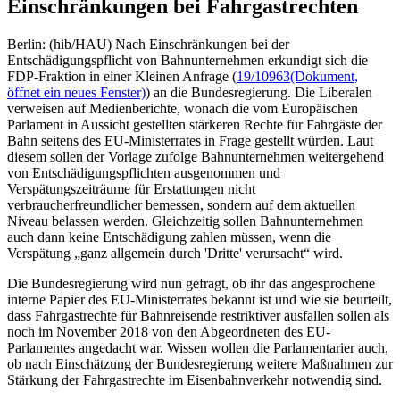
Einschränkungen bei Fahrgastrechten
Berlin: (hib/HAU) Nach Einschränkungen bei der
Entschädigungspflicht von Bahnunternehmen erkundigt sich die
FDP-Fraktion in einer Kleinen Anfrage (
19/10963
(Dokument,
öffnet ein neues Fenster)
) an die Bundesregierung. Die Liberalen
verweisen auf Medienberichte, wonach die vom Europäischen
Parlament in Aussicht gestellten stärkeren Rechte für Fahrgäste der
Bahn seitens des EU-Ministerrates in Frage gestellt würden. Laut
diesem sollen der Vorlage zufolge Bahnunternehmen weitergehend
von Entschädigungspflichten ausgenommen und
Verspätungszeiträume für Erstattungen nicht
verbraucherfreundlicher bemessen, sondern auf dem aktuellen
Niveau belassen werden. Gleichzeitig sollen Bahnunternehmen
auch dann keine Entschädigung zahlen müssen, wenn die
Verspätung „ganz allgemein durch 'Dritte' verursacht“ wird.
Die Bundesregierung wird nun gefragt, ob ihr das angesprochene
interne Papier des EU-Ministerrates bekannt ist und wie sie beurteilt,
dass Fahrgastrechte für Bahnreisende restriktiver ausfallen sollen als
noch im November 2018 von den Abgeordneten des EU-
Parlamentes angedacht war. Wissen wollen die Parlamentarier auch,
ob nach Einschätzung der Bundesregierung weitere Maßnahmen zur
Stärkung der Fahrgastrechte im Eisenbahnverkehr notwendig sind.