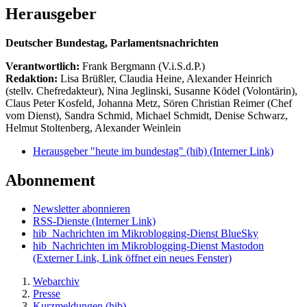
Herausgeber
Deutscher Bundestag, Parlamentsnachrichten
Verantwortlich:
Frank Bergmann (V.i.S.d.P.)
Redaktion:
Lisa Brüßler, Claudia Heine, Alexander Heinrich
(stellv. Chefredakteur), Nina Jeglinski,
Susanne Ködel (Volontärin),
Claus Peter Kosfeld, Johanna Metz, Sören Christian Reimer (Chef
vom Dienst), Sandra Schmid, Michael Schmidt, Denise Schwarz,
Helmut Stoltenberg, Alexander Weinlein
Herausgeber "heute im bundestag" (hib)
(Interner Link)
Abonnement
Newsletter abonnieren
RSS-Dienste
(Interner Link)
hib_Nachrichten im Mikroblogging-Dienst BlueSky
hib_Nachrichten im Mikroblogging-Dienst Mastodon
(Externer Link, Link öffnet ein neues Fenster)
Webarchiv
Presse
Kurzmeldungen (hib)